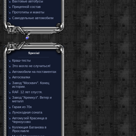
Вахтовые автобусы
Прицепной состав
Прототипы и макеты
Самодельные автомобили
Special
Краш-тесты
Это могло не случиться!
Автомобили на постаментах
Автосвалки
Завод "Москвич". Конец
истории.
RAF. 12 лет спустя.
Завод "Аремкуз". Ветер и
металл
Гараж из 70х
Луноходная соната
Автомузей Красинца в
Черноусово
Коллекция Батанова в
Ярославле