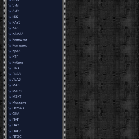
ЗИЛ
ЗИУ
ИЖ
КАвЗ
КАЗ
КАМАЗ
Кинешма
Комтранс
КрАЗ
КТГ
Кубань
ЛАЗ
ЛиАЗ
ЛуАЗ
МАЗ
МАРЗ
МЗКТ
Москвич
НефАЗ
ОКА
ПАГ
ПАЗ
ПАРЗ
ПГЭС