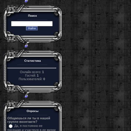
Поиск
Статистика
Онлайн всего:
1
Гостей:
1
Пользователей:
0
Опросы
Общаешься ли ты в нашей
группе вконтакте?
Да, я постоянно ее
посещаю и участвую в ее жизни