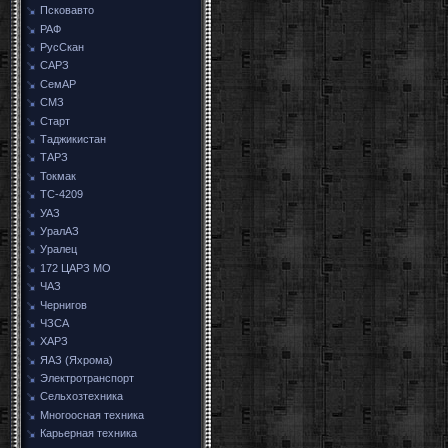
Псковавто
РАФ
РусСкан
САРЗ
СемАР
СМЗ
Старт
Таджикистан
ТАРЗ
Токмак
ТС-4209
УАЗ
УралАЗ
Уралец
172 ЦАРЗ МО
ЧАЗ
Чернигов
ЧЗСА
ХАРЗ
ЯАЗ (Яхрома)
Электротранспорт
Сельхозтехника
Многоосная техника
Карьерная техника