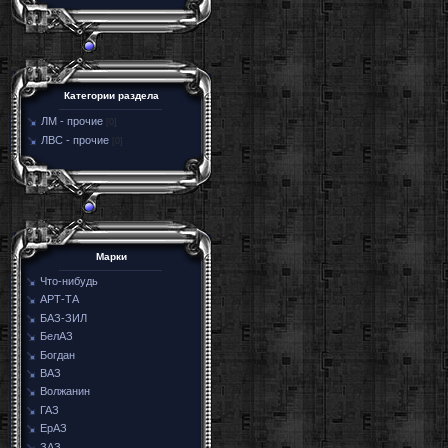
Категории раздела
ЛМ - прочие
[0]
ЛВС - прочие
[0]
Марки
Что-нибудь
АРТ-ТА
БАЗ-ЗИЛ
БелАЗ
Богдан
ВАЗ
Волжанин
ГАЗ
ЕрАЗ
ЗАЗ