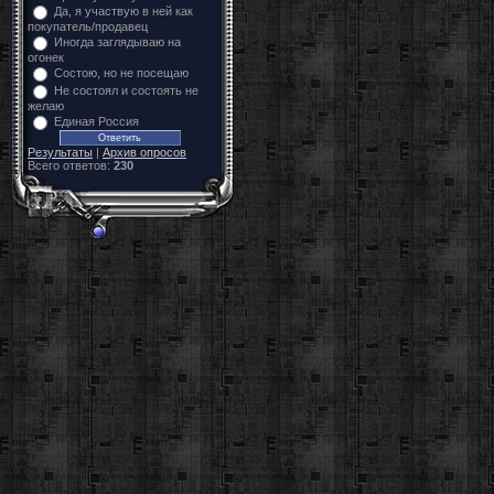
Да, я участвую в ней как
покупатель/продавец
Иногда заглядываю на
огонек
Состою, но не посещаю
Не состоял и состоять не
желаю
Единая Россия
Результаты
|
Архив опросов
Всего ответов:
230