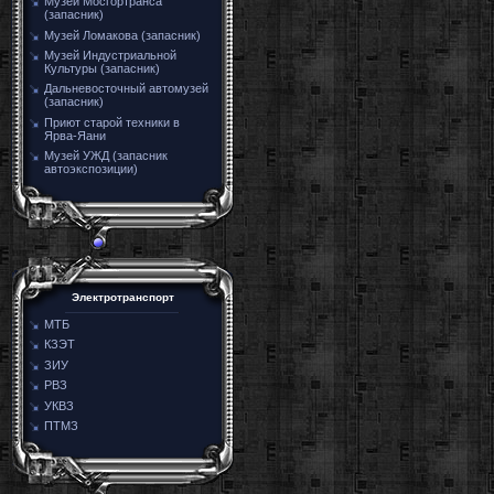
Музей Мосгортранса
(запасник)
Музей Ломакова (запасник)
Музей Индустриальной
Культуры (запасник)
Дальневосточный автомузей
(запасник)
Приют старой техники в
Ярва-Яани
Музей УЖД (запасник
автоэкспозиции)
Электротранспорт
МТБ
КЗЭТ
ЗИУ
РВЗ
УКВЗ
ПТМЗ