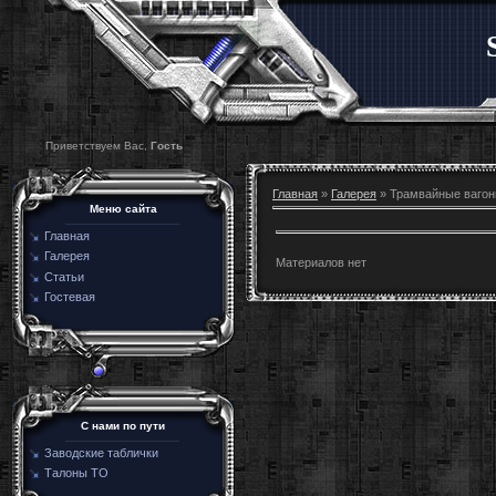
Приветствуем Вас,
Гость
Главная
»
Галерея
» Трамвайные ваго
Меню сайта
Главная
Галерея
Материалов нет
Статьи
Гостевая
C нами по пути
Заводские таблички
Талоны ТО