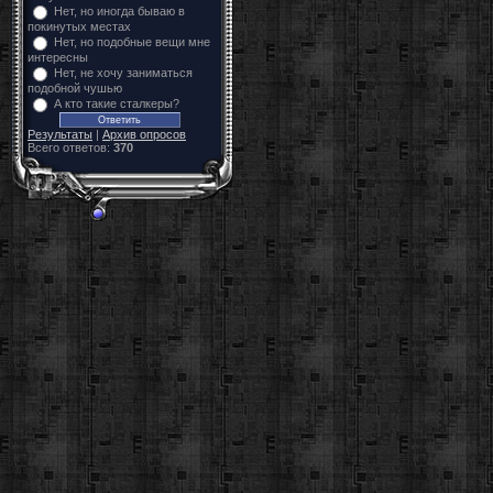
Нет, но иногда бываю в
покинутых местах
Нет, но подобные вещи мне
интересны
Нет, не хочу заниматься
подобной чушью
А кто такие сталкеры?
Результаты
|
Архив опросов
Всего ответов:
370