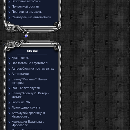
Вахтовые автобусы
Прицепной состав
Прототипы и макеты
Самодельные автомобили
Special
Краш-тесты
Это могло не случиться!
Автомобили на постаментах
Автосвалки
Завод "Москвич". Конец
истории.
RAF. 12 лет спустя.
Завод "Аремкуз". Ветер и
металл
Гараж из 70х
Луноходная соната
Автомузей Красинца в
Черноусово
Коллекция Батанова в
Ярославле