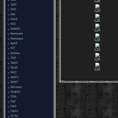
С3А
ЗИЛ
ЗИУ
С3Д
ИЖ
КАвЗ
С3А
КАЗ
КАМАЗ
С3Д
Кинешма
Комтранс
С3Д
КрАЗ
КТГ
С3Д
Кубань
ЛАЗ
С3Д
ЛиАЗ
ЛуАЗ
С3А
МАЗ
МАРЗ
МЗКТ
Москвич
НефАЗ
ОКА
ПАГ
ПАЗ
ПАРЗ
ПГЭС