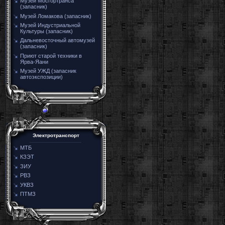
Музей Мосгортранса
(запасник)
Музей Ломакова (запасник)
Музей Индустриальной
Культуры (запасник)
Дальневосточный автомузей
(запасник)
Приют старой техники в
Ярва-Яани
Музей УЖД (запасник
автоэкспозиции)
Электротранспорт
МТБ
КЗЭТ
ЗИУ
РВЗ
УКВЗ
ПТМЗ