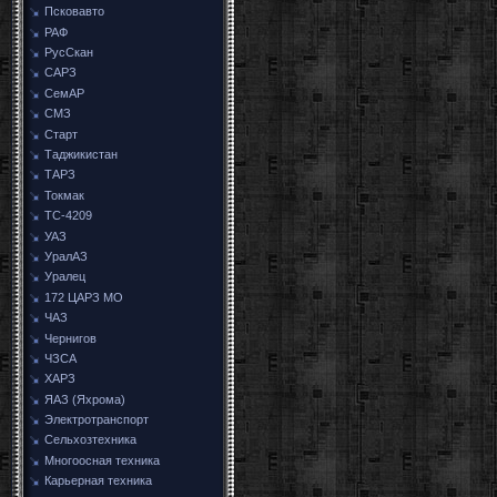
Псковавто
РАФ
РусСкан
САРЗ
СемАР
СМЗ
Старт
Таджикистан
ТАРЗ
Токмак
ТС-4209
УАЗ
УралАЗ
Уралец
172 ЦАРЗ МО
ЧАЗ
Чернигов
ЧЗСА
ХАРЗ
ЯАЗ (Яхрома)
Электротранспорт
Сельхозтехника
Многоосная техника
Карьерная техника