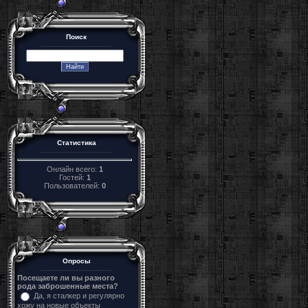
Поиск
Статистика
Онлайн всего:
1
Гостей:
1
Пользователей:
0
Опросы
Посещаете ли вы разного
рода заброшенные места?
Да, я сталкер и регулярно
хожу на новые объекты