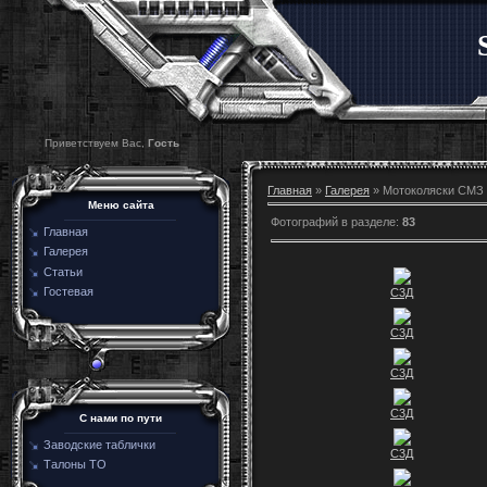
Приветствуем Вас,
Гость
Главная
»
Галерея
» Мотоколяски СМЗ
Меню сайта
Фотографий в разделе
:
83
Главная
Галерея
Статьи
Гостевая
С3Д
С3Д
С3Д
С3Д
C нами по пути
Заводские таблички
С3Д
Талоны ТО