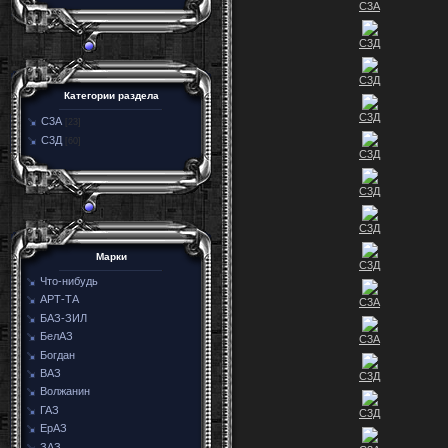
С3А
С3Д
С3Д
Категории раздела
С3Д
С3А
[23]
С3Д
[60]
С3Д
С3Д
С3Д
Марки
С3Д
Что-нибудь
АРТ-ТА
С3А
БАЗ-ЗИЛ
БелАЗ
С3А
Богдан
ВАЗ
С3Д
Волжанин
ГАЗ
С3Д
ЕрАЗ
ЗАЗ