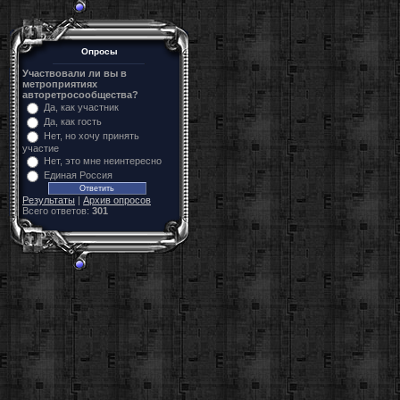
Опросы
Участвовали ли вы в
метроприятиях
авторетросообщества?
Да, как участник
Да, как гость
Нет, но хочу принять
участие
Нет, это мне неинтересно
Единая Россия
Результаты
|
Архив опросов
Всего ответов:
301