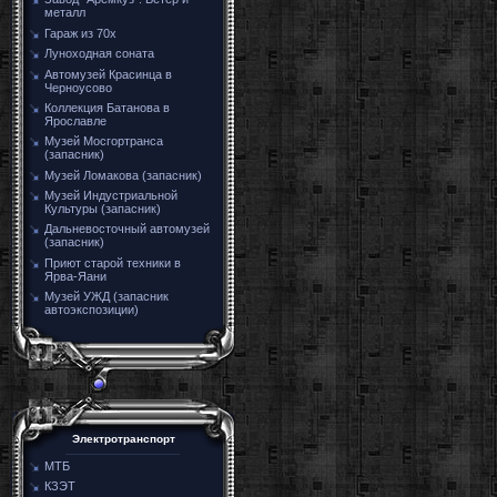
металл
Гараж из 70х
Луноходная соната
Автомузей Красинца в
Черноусово
Коллекция Батанова в
Ярославле
Музей Мосгортранса
(запасник)
Музей Ломакова (запасник)
Музей Индустриальной
Культуры (запасник)
Дальневосточный автомузей
(запасник)
Приют старой техники в
Ярва-Яани
Музей УЖД (запасник
автоэкспозиции)
Электротранспорт
МТБ
КЗЭТ