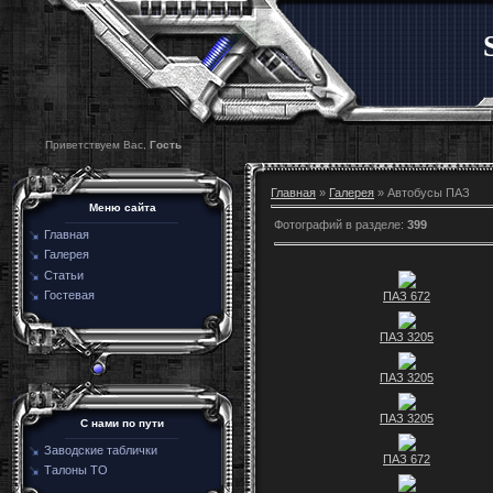
Приветствуем Вас,
Гость
Главная
»
Галерея
» Автобусы ПАЗ
Меню сайта
Фотографий в разделе
:
399
Главная
Галерея
Статьи
Гостевая
ПАЗ 672
ПАЗ 3205
ПАЗ 3205
ПАЗ 3205
C нами по пути
Заводские таблички
ПАЗ 672
Талоны ТО