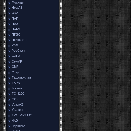
Москвич
НефАЗ
ОКА
ПАГ
ПАЗ
ПАРЗ
ПГЭС
Псковавто
РАФ
РусСкан
САРЗ
СемАР
СМЗ
Старт
Таджикистан
ТАРЗ
Токмак
ТС-4209
УАЗ
УралАЗ
Уралец
172 ЦАРЗ МО
ЧАЗ
Чернигов