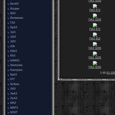
ПАЗ 3205
БелАЗ
Богдан
ПАЗ 672
ВАЗ
Волжанин
ПАЗ 3205
ГАЗ
ЕрАЗ
ПАЗ 672
ЗАЗ
ЗИЛ
ПАЗ 652
ЗИУ
ИЖ
ПАЗ 3205
КАвЗ
КАЗ
ПАЗ 3205
КАМАЗ
Кинешма
ПАЗ 3205
Комтранс
1-50
51-10
КрАЗ
КТГ
Кубань
ЛАЗ
ЛиАЗ
ЛуАЗ
МАЗ
МАРЗ
МЗКТ