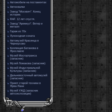
Автомобили на постаментах
Автосвалки
Завод "Москвич". Конец
истории.
RAF. 12 лет спустя.
Завод "Аремкуз". Ветер и
металл
Гараж из 70х
Луноходная соната
Автомузей Красинца в
Черноусово
Коллекция Батанова в
Ярославле
Музей Мосгортранса
(запасник)
Музей Ломакова (запасник)
Музей Индустриальной
Культуры (запасник)
Дальневосточный автомузей
(запасник)
Приют старой техники в
Ярва-Яани
Музей УЖД (запасник
автоэкспозиции)