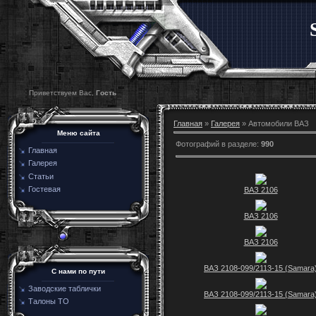
Приветствуем Вас,
Гость
Главная
»
Галерея
» Автомобили ВАЗ
Меню сайта
Фотографий в разделе
:
990
Главная
Галерея
Статьи
Гостевая
ВАЗ 2106
ВАЗ 2106
ВАЗ 2106
ВАЗ 2108-099/2113-15 (Samara
C нами по пути
Заводские таблички
ВАЗ 2108-099/2113-15 (Samara
Талоны ТО