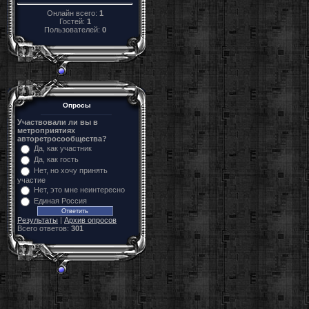
Онлайн всего:
1
Гостей:
1
Пользователей:
0
Опросы
Участвовали ли вы в
метроприятиях
авторетросообщества?
Да, как участник
Да, как гость
Нет, но хочу принять
участие
Нет, это мне неинтересно
Единая Россия
Результаты
|
Архив опросов
Всего ответов:
301