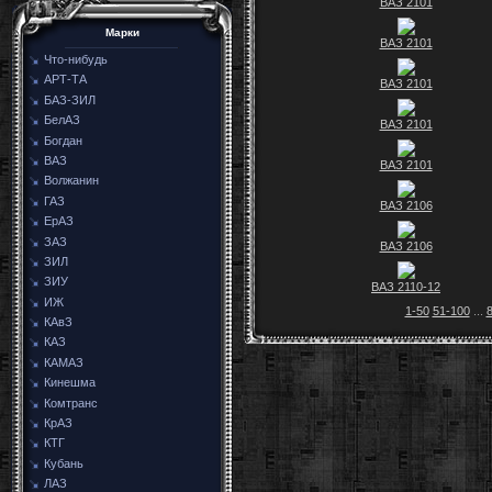
ВАЗ 2101
Марки
ВАЗ 2101
Что-нибудь
АРТ-ТА
ВАЗ 2101
БАЗ-ЗИЛ
БелАЗ
ВАЗ 2101
Богдан
ВАЗ
ВАЗ 2101
Волжанин
ГАЗ
ВАЗ 2106
ЕрАЗ
ЗАЗ
ВАЗ 2106
ЗИЛ
ЗИУ
ВАЗ 2110-12
ИЖ
1-50
51-100
...
КАвЗ
КАЗ
КАМАЗ
Кинешма
Комтранс
КрАЗ
КТГ
Кубань
ЛАЗ