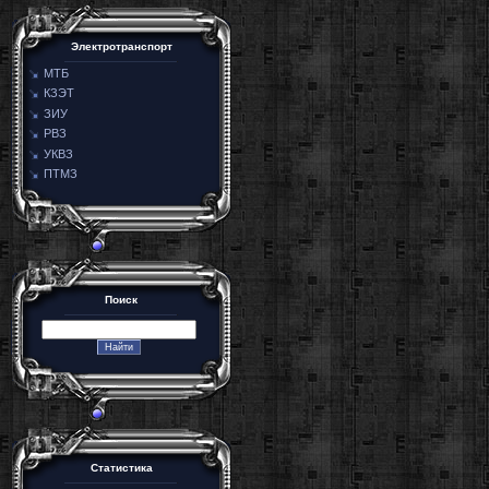
Электротранспорт
МТБ
КЗЭТ
ЗИУ
РВЗ
УКВЗ
ПТМЗ
Поиск
Статистика