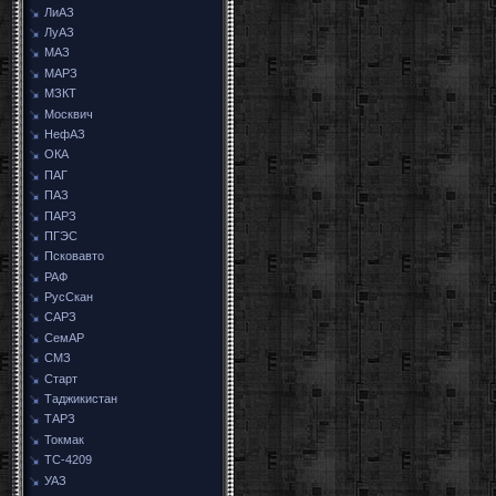
ЛиАЗ
ЛуАЗ
МАЗ
МАРЗ
МЗКТ
Москвич
НефАЗ
ОКА
ПАГ
ПАЗ
ПАРЗ
ПГЭС
Псковавто
РАФ
РусСкан
САРЗ
СемАР
СМЗ
Старт
Таджикистан
ТАРЗ
Токмак
ТС-4209
УАЗ