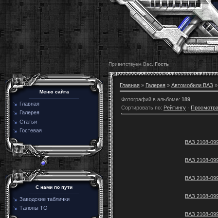
Приветствуем Вас,
Гость
Главная
»
Галерея
»
Автомобили ВАЗ
»
Меню сайта
Фотографий в альбоме
:
189
Главная
Сортировать по
:
Рейтингу
·
Просмотр
Галерея
Статьи
Гостевая
ВАЗ 2108-099
ВАЗ 2108-099
ВАЗ 2108-099
C нами по пути
ВАЗ 2108-099
Заводские таблички
Талоны ТО
ВАЗ 2108-099