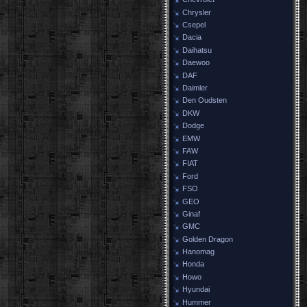
Chrysler
Csepel
Dacia
Daihatsu
Daewoo
DAF
Daimler
Den Oudsten
DKW
Dodge
EMW
FAW
FIAT
Ford
FSO
GEO
Ginaf
GMC
Golden Dragon
Hanomag
Honda
Howo
Hyundai
Hummer