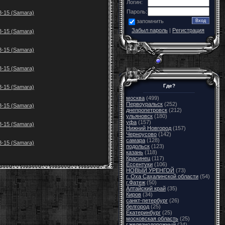
Логин:
Пароль:
3-15 (Samara)
запомнить
Забыл пароль
|
Регистрация
3-15 (Samara)
3-15 (Samara)
3-15 (Samara)
Где?
3-15 (Samara)
москва
(499)
Первоуральск
(252)
3-15 (Samara)
днепропетровск
(212)
ульяновск
(180)
уфа
(157)
3-15 (Samara)
Нижний Новгород
(157)
Черноусово
(142)
самара
(128)
3-15 (Samara)
подольск
(123)
казань
(118)
Красинец
(117)
Ессентуки
(106)
НОВЫЙ УРЕНГОЙ
(73)
г. Оха Сахалинской области
(54)
г.Фатеж
(50)
Алтайский край
(35)
Киров
(34)
санкт-петербург
(26)
белгород
(25)
Екатеринбург
(25)
московская область
(25)
г.железнодорожный
(24)