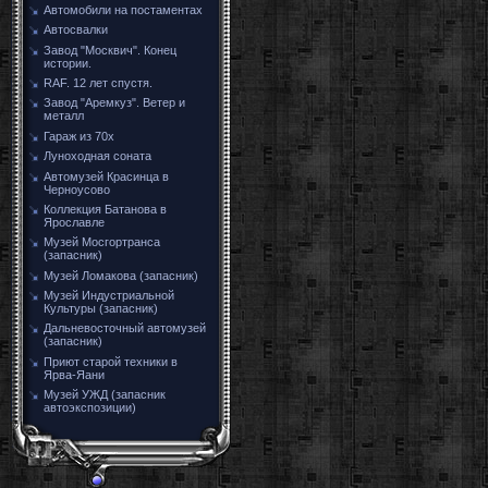
Автомобили на постаментах
Автосвалки
Завод "Москвич". Конец
истории.
RAF. 12 лет спустя.
Завод "Аремкуз". Ветер и
металл
Гараж из 70х
Луноходная соната
Автомузей Красинца в
Черноусово
Коллекция Батанова в
Ярославле
Музей Мосгортранса
(запасник)
Музей Ломакова (запасник)
Музей Индустриальной
Культуры (запасник)
Дальневосточный автомузей
(запасник)
Приют старой техники в
Ярва-Яани
Музей УЖД (запасник
автоэкспозиции)