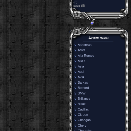
(8)
киев
(8)
Другие марки
Aabenraa
Adler
Alfa Romeo
ARO
Asia
Audi
Avia
Barkas
Bedford
BMW
Brilliance
Buick
Cadillac
Citroen
Changan
Chery
Chevrolet