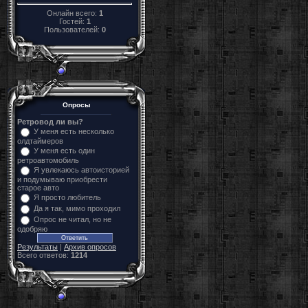
Онлайн всего:
1
Гостей:
1
Пользователей:
0
Опросы
Ретровод ли вы?
У меня есть несколько
олдтаймеров
У меня есть один
ретроавтомобиль
Я увлекаюсь автоисторией
и подумываю приобрести
старое авто
Я просто любитель
Да я так, мимо проходил
Опрос не читал, но не
одобряю
Результаты
|
Архив опросов
Всего ответов:
1214