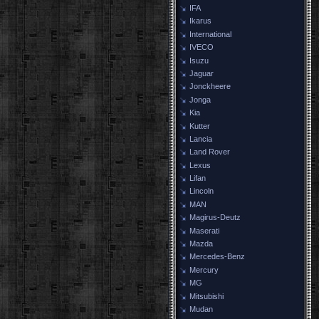
IFA
Ikarus
International
IVECO
Isuzu
Jaguar
Jonckheere
Jonga
Kia
Kutter
Lancia
Land Rover
Lexus
Lifan
Lincoln
MAN
Magirus-Deutz
Maserati
Mazda
Mercedes-Benz
Mercury
MG
Mitsubishi
Mudan