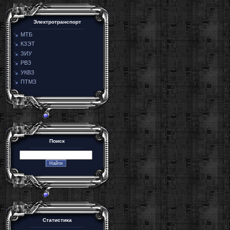
Электротранспорт
МТБ
КЗЭТ
ЗИУ
РВЗ
УКВЗ
ПТМЗ
Поиск
Статистика