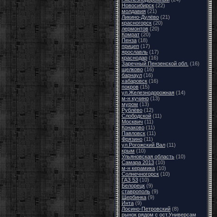
Новосибирск
(22)
молдавия
(21)
Ликино-Дулёво
(21)
красногорск
(20)
лермонтов
(20)
Комрат
(20)
Пенза
(18)
прицеп
(17)
ярославль
(17)
краснодар
(16)
Заречный Пензенской обл.
(16)
щелково
(16)
барнаул
(16)
хабаровск
(16)
покров
(15)
ул.Железнодорожная
(14)
м-н кучино
(13)
муром
(13)
Рублёво
(12)
Слободской
(11)
Москвич
(11)
Конаково
(11)
Павловск
(11)
Фрязино
(11)
ул.Рогожский Вал
(11)
крым
(10)
Ульяновская область
(10)
Самара 2013
(10)
м-н керамика
(10)
Солнечногорск
(10)
ГАЗ 53
(10)
Белорецк
(9)
ставрополь
(9)
Щербинка
(9)
Инта
(9)
Лосино-Петровский
(8)
рынок рядом с ост.Универсам