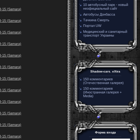
10 автобусный парк - новый
неофициальный сайт
3-15 (Samara)
Автобусы Донбасса
Тачкина Смерть
3-15 (Samara)
Портал UW
Медицинский и санитарный
3-15 (Samara)
транспорт Украины
3-15 (Samara)
3-15 (Samara)
3-15 (Samara)
Shadow-cars. eXtra
3-15 (Samara)
150 комментариев
(Отечественная галерея)
150 комментариев
3-15 (Samara)
(Иностранная галерея +
Media)
3-15 (Samara)
3-15 (Samara)
3-15 (Samara)
Форма входа
3-15 (Samara)