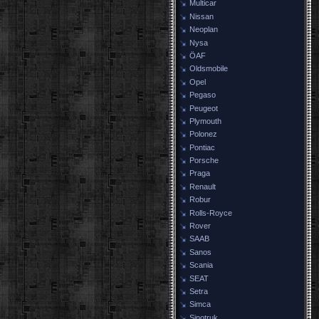
Multicar
Nissan
Neoplan
Nysa
ÖAF
Oldsmobile
Opel
Pegaso
Peugeot
Plymouth
Polonez
Pontiac
Porsche
Praga
Renault
Robur
Rolls-Royce
Rover
SAAB
Sanos
Scania
SEAT
Setra
Simca
Sinotruk