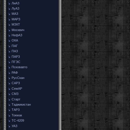
ЛиАЗ
ЛуАЗ
МАЗ
МАРЗ
МЗКТ
Москвич
НефАЗ
ОКА
ПАГ
ПАЗ
ПАРЗ
ПГЭС
Псковавто
РАФ
РусСкан
САРЗ
СемАР
СМЗ
Старт
Таджикистан
ТАРЗ
Токмак
ТС-4209
УАЗ