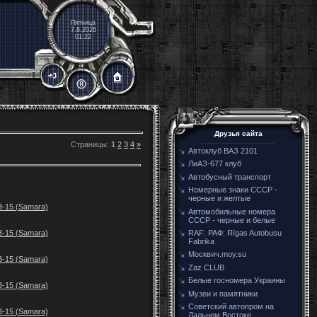
Пятница
7.8.2026
01:22
Друзья сайта
Страницы
:
1
2
3
4
»
Автоклуб ВАЗ 2101
ЛиАЗ-677 клуб
Автобусный транспорт
Номерные знаки СССР -
черные и желтые
3-15 (Samara)
Автомобильные номера
СССР - черные и белые
3-15 (Samara)
RAF: РАФ: Rīgas Autobusu
Fabrika
Москвич.moy.su
3-15 (Samara)
Zaz CLUB
Белые госномера Украины
3-15 (Samara)
Музеи и памятники
Советский автопром на
3-15 (Samara)
Дальнем Востоке