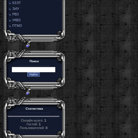
КЗЭТ
ЗИУ
РВЗ
УКВЗ
ПТМЗ
Поиск
Статистика
Онлайн всего:
1
Гостей:
1
Пользователей:
0