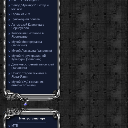
Завод "Аремкуз". Ветер и
металл
Гараж из 70х
Луноходная соната
Автомузей Красинца в
Черноусово
Коллекция Батанова в
Ярославле
Музей Мосгортранса
(запасник)
Музей Ломакова (запасник)
Музей Индустриальной
Культуры (запасник)
Дальневосточный автомузей
(запасник)
Приют старой техники в
Ярва-Яани
Музей УЖД (запасник
автоэкспозиции)
Электротранспорт
МТБ