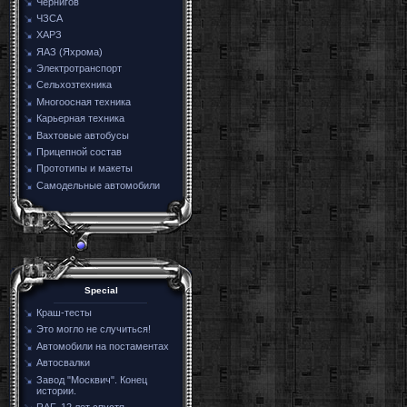
Чернигов
ЧЗСА
ХАРЗ
ЯАЗ (Яхрома)
Электротранспорт
Сельхозтехника
Многоосная техника
Карьерная техника
Вахтовые автобусы
Прицепной состав
Прототипы и макеты
Самодельные автомобили
Special
Краш-тесты
Это могло не случиться!
Автомобили на постаментах
Автосвалки
Завод "Москвич". Конец
истории.
RAF. 12 лет спустя.