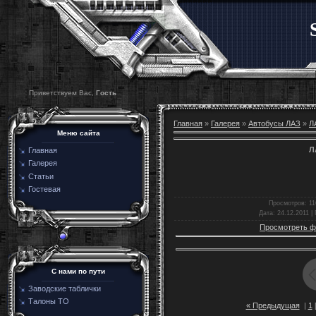
Приветствуем Вас,
Гость
Главная
»
Галерея
»
Автобусы ЛАЗ
»
Л
Меню сайта
Л
Главная
Галерея
Статьи
Гостевая
Просмотров
: 11
Дата
: 24.12.2011 |
Просмотреть ф
C нами по пути
Заводские таблички
Талоны ТО
« Предыдущая
|
1