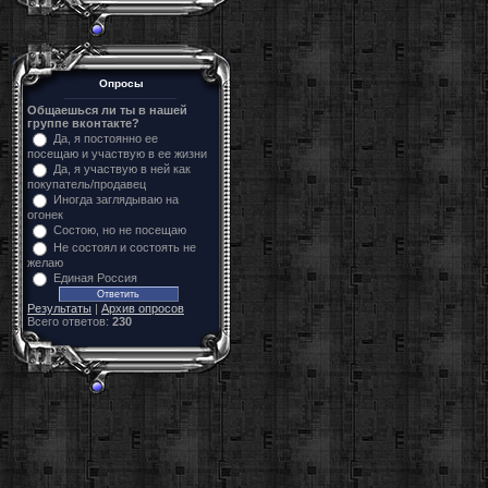
Опросы
Общаешься ли ты в нашей
группе вконтакте?
Да, я постоянно ее
посещаю и участвую в ее жизни
Да, я участвую в ней как
покупатель/продавец
Иногда заглядываю на
огонек
Состою, но не посещаю
Не состоял и состоять не
желаю
Единая Россия
Результаты
|
Архив опросов
Всего ответов:
230