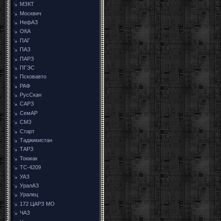
МЗКТ
Москвич
НефАЗ
ОКА
ПАГ
ПАЗ
ПАРЗ
ПГЭС
Псковавто
РАФ
РусСкан
САРЗ
СемАР
СМЗ
Старт
Таджикистан
ТАРЗ
Токмак
ТС-4209
УАЗ
УралАЗ
Уралец
172 ЦАРЗ МО
ЧАЗ