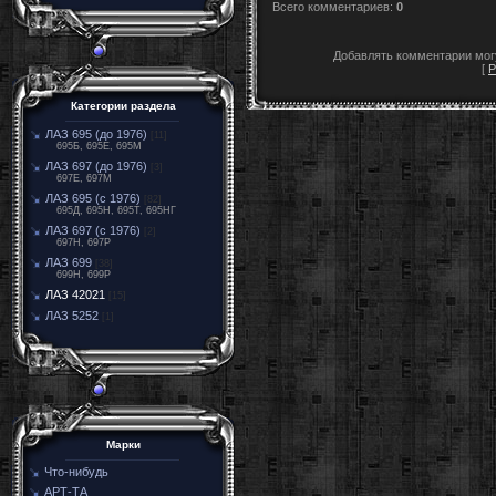
Всего комментариев
:
0
Добавлять комментарии могу
[
Р
Категории раздела
ЛАЗ 695 (до 1976)
[11]
695Б, 695Е, 695М
ЛАЗ 697 (до 1976)
[3]
697Е, 697М
ЛАЗ 695 (с 1976)
[82]
695Д, 695Н, 695Т, 695НГ
ЛАЗ 697 (с 1976)
[2]
697Н, 697Р
ЛАЗ 699
[38]
699Н, 699Р
ЛАЗ 42021
[15]
ЛАЗ 5252
[1]
Марки
Что-нибудь
АРТ-ТА