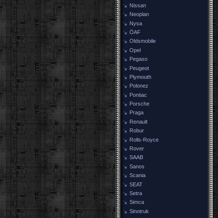
Nissan
Neoplan
Nysa
ÖAF
Oldsmobile
Opel
Pegaso
Peugeot
Plymouth
Polonez
Pontiac
Porsche
Praga
Renault
Robur
Rolls-Royce
Rover
SAAB
Sanos
Scania
SEAT
Setra
Simca
Sinotruk