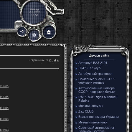
Четверг
6.8.2026
10:50
Друзья сайта
Страницы
:
1
2
3
4
»
Автоклуб ВАЗ 2101
ЛиАЗ-677 клуб
Автобусный транспорт
Номерные знаки СССР -
черные и желтые
хника
Автомобильные номера
СССР - черные и белые
хника
RAF: РАФ: Rīgas Autobusu
Fabrika
Москвич.moy.su
хника
Zaz CLUB
Белые госномера Украины
хника
Музеи и памятники
Советский автопром на
хника
Дальнем Востоке