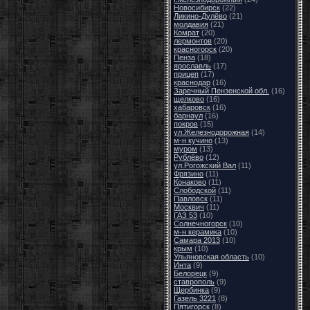
Новосибирск
(22)
Ликино-Дулёво
(21)
молдавия
(21)
Комрат
(20)
лермонтов
(20)
красногорск
(20)
Пенза
(18)
ярославль
(17)
прицеп
(17)
краснодар
(16)
Заречный Пензенской обл.
(16)
щелково
(16)
хабаровск
(16)
барнаул
(16)
покров
(15)
ул.Железнодорожная
(14)
м-н кучино
(13)
муром
(13)
Рублёво
(12)
ул.Рогожский Вал
(11)
Фрязино
(11)
Конаково
(11)
Слободской
(11)
Павловск
(11)
Москвич
(11)
ГАЗ 53
(10)
Солнечногорск
(10)
м-н керамика
(10)
Самара 2013
(10)
крым
(10)
Ульяновская область
(10)
Инта
(9)
Белорецк
(9)
ставрополь
(9)
Щербинка
(9)
Газель 3221
(8)
Пятигорск
(8)