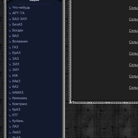
Что-нибудь
Сель
АРТ-ТА
БАЗ-ЗИЛ
Сель
БелАЗ
Богдан
Сель
ВАЗ
Волжанин
Сель
ГАЗ
ЕрАЗ
Сель
ЗАЗ
ЗИЛ
Сель
ЗИУ
ИЖ
Сель
КАвЗ
КАЗ
Сель
КАМАЗ
Кинешма
Комтранс
КрАЗ
КТГ
Кубань
ЛАЗ
ЛиАЗ
ЛуАЗ