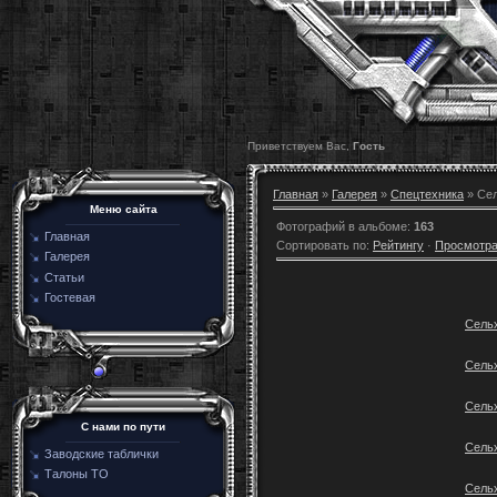
Приветствуем Вас,
Гость
Главная
»
Галерея
»
Спецтехника
» Сел
Меню сайта
Фотографий в альбоме
:
163
Главная
Сортировать по
:
Рейтингу
·
Просмотр
Галерея
Статьи
Гостевая
Сель
Сель
Сель
C нами по пути
Сель
Заводские таблички
Талоны ТО
Сель