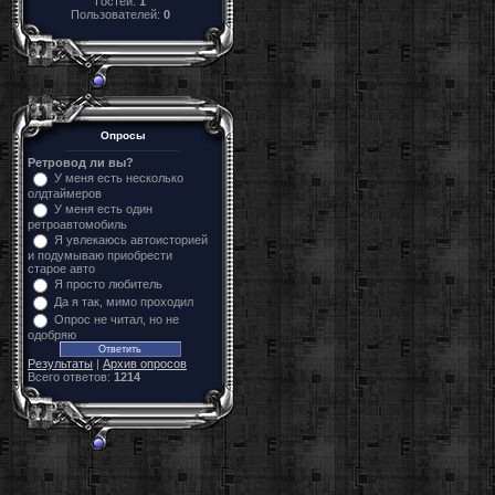
Гостей:
1
Пользователей:
0
Опросы
Ретровод ли вы?
У меня есть несколько
олдтаймеров
У меня есть один
ретроавтомобиль
Я увлекаюсь автоисторией
и подумываю приобрести
старое авто
Я просто любитель
Да я так, мимо проходил
Опрос не читал, но не
одобряю
Результаты
|
Архив опросов
Всего ответов:
1214