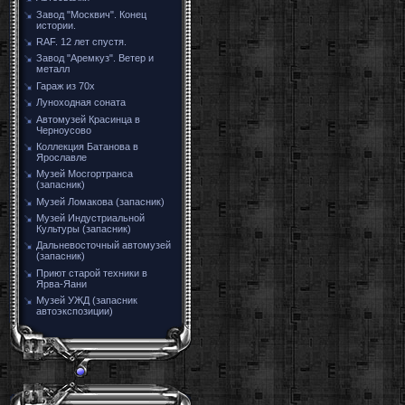
Завод "Москвич". Конец
истории.
RAF. 12 лет спустя.
Завод "Аремкуз". Ветер и
металл
Гараж из 70х
Луноходная соната
Автомузей Красинца в
Черноусово
Коллекция Батанова в
Ярославле
Музей Мосгортранса
(запасник)
Музей Ломакова (запасник)
Музей Индустриальной
Культуры (запасник)
Дальневосточный автомузей
(запасник)
Приют старой техники в
Ярва-Яани
Музей УЖД (запасник
автоэкспозиции)