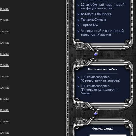
10 автобусный парк - новый
неофициальный сайт
хника
Автобусы Донбасса
Тачкина Смерть
хника
Портал UW
Медицинский и санитарный
хника
транспорт Украины
хника
хника
хника
Shadow-cars. eXtra
хника
150 комментариев
(Отечественная галерея)
150 комментариев
хника
(Иностранная галерея +
Media)
хника
хника
хника
Форма входа
хника