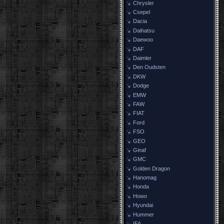
Chrysler
Csepel
Dacia
Daihatsu
Daewoo
DAF
Daimler
Den Oudsten
DKW
Dodge
EMW
FAW
FIAT
Ford
FSO
GEO
Ginaf
GMC
Golden Dragon
Hanomag
Honda
Howo
Hyundai
Hummer
IFA