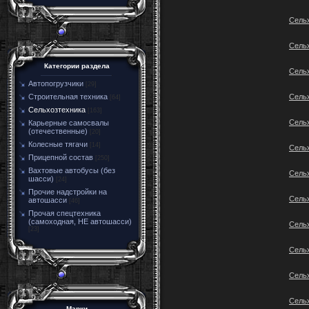
Сель
Сель
Категории раздела
Сель
Автопогрузчики
[29]
Сель
Строительная техника
[64]
Сельхозтехника
[163]
Сель
Карьерные самосвалы
(отечественные)
[20]
Колесные тягачи
[14]
Сель
Прицепной состав
[250]
Вахтовые автобусы (без
Сель
шасси)
[24]
Прочие надстройки на
Сель
автошасси
[46]
Прочая спецтехника
(самоходная, НЕ автошасси)
Сель
[23]
Сель
Сель
Сель
Марки