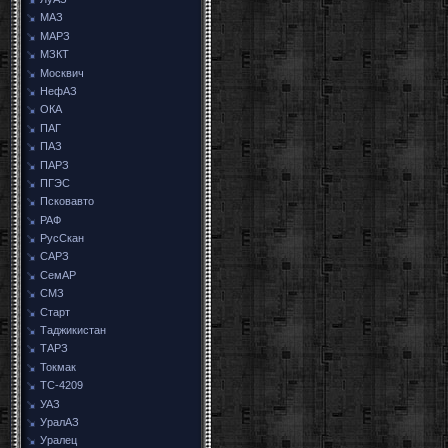
МАЗ
МАРЗ
МЗКТ
Москвич
НефАЗ
ОКА
ПАГ
ПАЗ
ПАРЗ
ПГЭС
Псковавто
РАФ
РусСкан
САРЗ
СемАР
СМЗ
Старт
Таджикистан
ТАРЗ
Токмак
ТС-4209
УАЗ
УралАЗ
Уралец