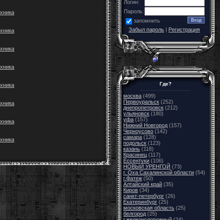
Логин:
Пароль:
хника
запомнить
Забыл пароль
|
Регистрация
хника
хника
хника
Где?
хника
москва
(499)
Первоуральск
(252)
хника
днепропетровск
(212)
ульяновск
(180)
уфа
(157)
хника
Нижний Новгород
(157)
Черноусово
(142)
самара
(128)
хника
подольск
(123)
казань
(118)
Красинец
(117)
Ессентуки
(106)
НОВЫЙ УРЕНГОЙ
(73)
г. Оха Сахалинской области
(54)
г.Фатеж
(50)
Алтайский край
(35)
Киров
(34)
санкт-петербург
(26)
Екатеринбург
(25)
московская область
(25)
белгород
(25)
г.железнодорожный
(24)