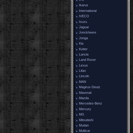
Ikarus
International
IVECO
Isuzu
Jaguar
Jonckheere
Jonga
Kia
Kutter
Lancia
Land Rover
Lexus
Lifan
Lincoln
MAN
Magirus-Deutz
Maserati
Mazda
Mercedes-Benz
Mercury
MG
Mitsubishi
Mudan
Multicar