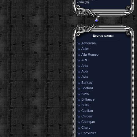
клин
(8)
Другие марки
Aabenraa
Adler
Alfa Romeo
ARO
Asia
Audi
Avia
Barkas
Bedford
BMW
Brilliance
Buick
Cadillac
Citroen
Changan
Chery
Chevrolet