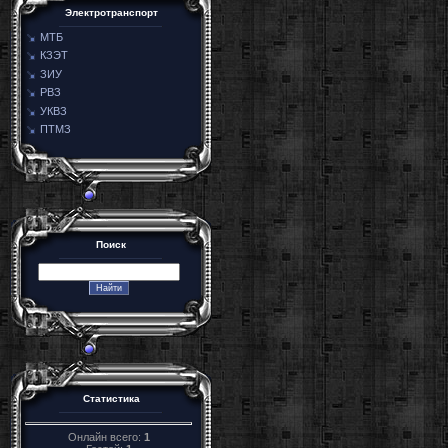
Электротранспорт
МТБ
КЗЭТ
ЗИУ
РВЗ
УКВЗ
ПТМЗ
Поиск
Статистика
Онлайн всего:
1