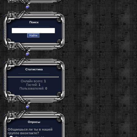
Поиск
Статистика
Онлайн всего:
1
Гостей:
1
Пользователей:
0
Опросы
Общаешься ли ты в нашей
группе вконтакте?