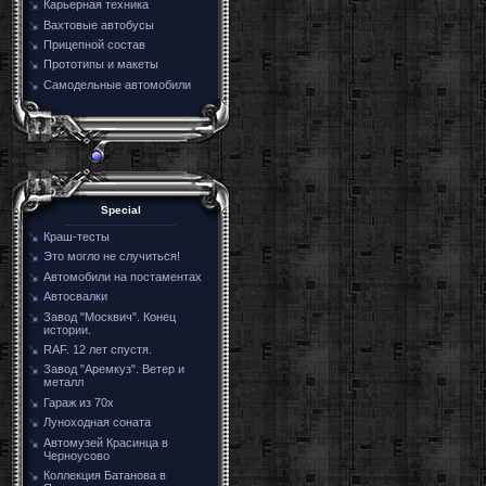
Карьерная техника
Вахтовые автобусы
Прицепной состав
Прототипы и макеты
Самодельные автомобили
Special
Краш-тесты
Это могло не случиться!
Автомобили на постаментах
Автосвалки
Завод "Москвич". Конец
истории.
RAF. 12 лет спустя.
Завод "Аремкуз". Ветер и
металл
Гараж из 70х
Луноходная соната
Автомузей Красинца в
Черноусово
Коллекция Батанова в