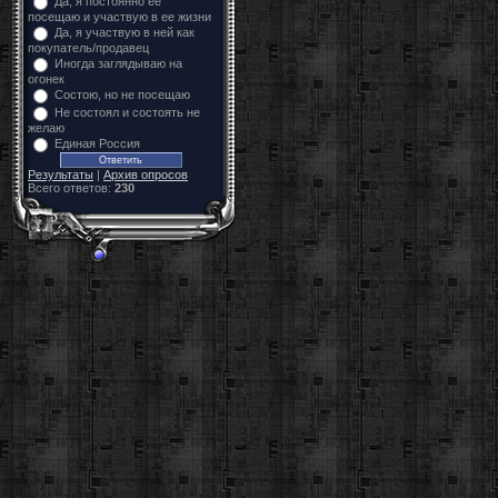
Да, я постоянно ее
посещаю и участвую в ее жизни
Да, я участвую в ней как
покупатель/продавец
Иногда заглядываю на
огонек
Состою, но не посещаю
Не состоял и состоять не
желаю
Единая Россия
Результаты
|
Архив опросов
Всего ответов:
230