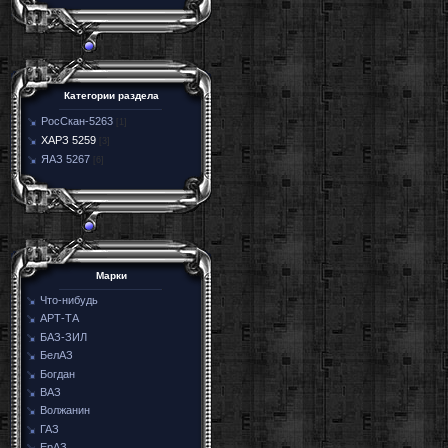
Категории раздела
РосСкан-5263
[1]
ХАРЗ 5259
[3]
ЯАЗ 5267
[6]
Марки
Что-нибудь
АРТ-ТА
БАЗ-ЗИЛ
БелАЗ
Богдан
ВАЗ
Волжанин
ГАЗ
ЕрАЗ