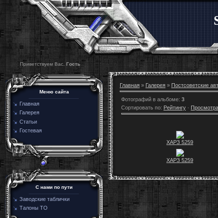
Приветствуем Вас,
Гость
Главная
»
Галерея
»
Постсоветские ав
Меню сайта
Фотографий в альбоме
:
3
Главная
Сортировать по
:
Рейтингу
·
Просмотр
Галерея
Статьи
Гостевая
ХАРЗ 5259
ХАРЗ 5259
C нами по пути
Заводские таблички
Талоны ТО