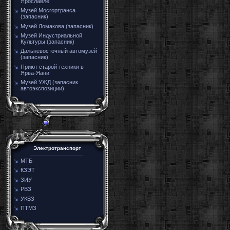
Ярославле
Музей Мосгортранса
(запасник)
Музей Ломакова (запасник)
Музей Индустриальной
Культуры (запасник)
Дальневосточный автомузей
(запасник)
Приют старой техники в
Ярва-Яани
Музей УЖД (запасник
автоэкспозиции)
Электротранспорт
МТБ
КЗЭТ
ЗИУ
РВЗ
УКВЗ
ПТМЗ