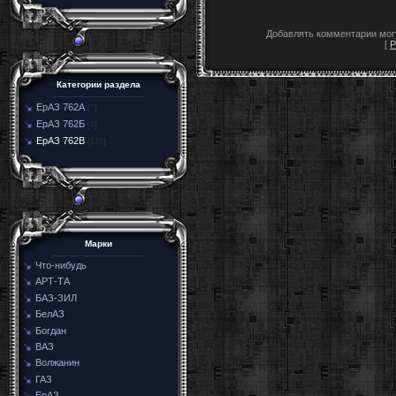
Добавлять комментарии могу
[
Р
Категории раздела
ЕрАЗ 762А
[7]
ЕрАЗ 762Б
[9]
ЕрАЗ 762В
[135]
Марки
Что-нибудь
АРТ-ТА
БАЗ-ЗИЛ
БелАЗ
Богдан
ВАЗ
Волжанин
ГАЗ
ЕрАЗ