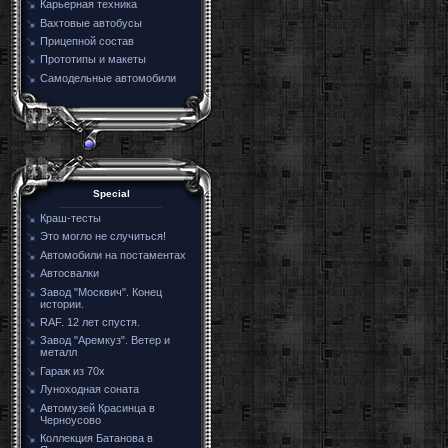
Карьерная техника
Вахтовые автобусы
Прицепной состав
Прототипы и макеты
Самодельные автомобили
Special
Краш-тесты
Это могло не случиться!
Автомобили на постаментах
Автосвалки
Завод "Москвич". Конец
истории.
RAF. 12 лет спустя.
Завод "Аремкуз". Ветер и
металл
Гараж из 70х
Луноходная соната
Автомузей Красинца в
Черноусово
Коллекция Батанова в