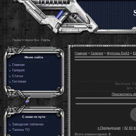
Приветствуем Вас,
Гость
Главная
»
Галерея
»
Фургоны ЕрАЗ
»
Е
Меню сайта
Главная
Галерея
Статьи
Гостевая
Просмотров
: 11
Дата
: 
Просмотреть ф
C нами по пути
Заводские таблички
« Предыдущая
|
42
43
4
Талоны ТО
Всего комментариев
:
0