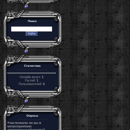
Поиск
Статистика
Онлайн всего:
1
Гостей:
1
Пользователей:
0
Опросы
Участвовали ли вы в
метроприятиях
авторетросообщества?