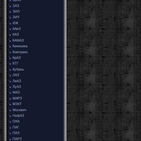
ЗАЗ
ЗИЛ
ЗИУ
ИЖ
КАвЗ
КАЗ
КАМАЗ
Кинешма
Комтранс
КрАЗ
КТГ
Кубань
ЛАЗ
ЛиАЗ
ЛуАЗ
МАЗ
МАРЗ
МЗКТ
Москвич
НефАЗ
ОКА
ПАГ
ПАЗ
ПАРЗ