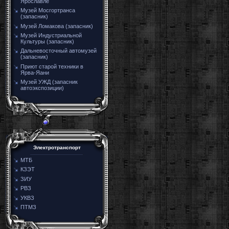
Ярославле
Музей Мосгортранса
(запасник)
Музей Ломакова (запасник)
Музей Индустриальной
Культуры (запасник)
Дальневосточный автомузей
(запасник)
Приют старой техники в
Ярва-Яани
Музей УЖД (запасник
автоэкспозиции)
Электротранспорт
МТБ
КЗЭТ
ЗИУ
РВЗ
УКВЗ
ПТМЗ