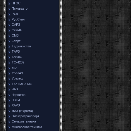
ПГЭС
Псковавто
РАФ
РусСкан
САРЗ
СемАР
СМЗ
Старт
Таджикистан
ТАРЗ
Токмак
ТС-4209
УАЗ
УралАЗ
Уралец
172 ЦАРЗ МО
ЧАЗ
Чернигов
ЧЗСА
ХАРЗ
ЯАЗ (Яхрома)
Электротранспорт
Сельхозтехника
Многоосная техника