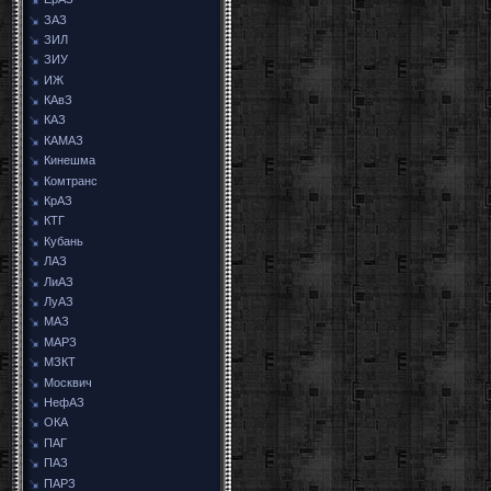
ЗАЗ
ЗИЛ
ЗИУ
ИЖ
КАвЗ
КАЗ
КАМАЗ
Кинешма
Комтранс
КрАЗ
КТГ
Кубань
ЛАЗ
ЛиАЗ
ЛуАЗ
МАЗ
МАРЗ
МЗКТ
Москвич
НефАЗ
ОКА
ПАГ
ПАЗ
ПАРЗ