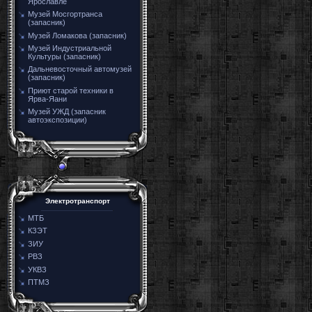
Ярославле
Музей Мосгортранса
(запасник)
Музей Ломакова (запасник)
Музей Индустриальной
Культуры (запасник)
Дальневосточный автомузей
(запасник)
Приют старой техники в
Ярва-Яани
Музей УЖД (запасник
автоэкспозиции)
Электротранспорт
МТБ
КЗЭТ
ЗИУ
РВЗ
УКВЗ
ПТМЗ