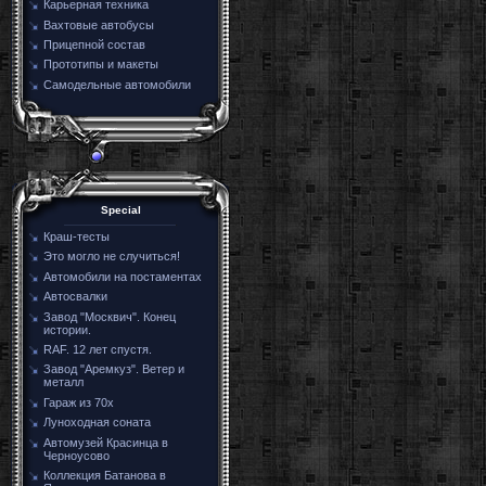
Карьерная техника
Вахтовые автобусы
Прицепной состав
Прототипы и макеты
Самодельные автомобили
Special
Краш-тесты
Это могло не случиться!
Автомобили на постаментах
Автосвалки
Завод "Москвич". Конец
истории.
RAF. 12 лет спустя.
Завод "Аремкуз". Ветер и
металл
Гараж из 70х
Луноходная соната
Автомузей Красинца в
Черноусово
Коллекция Батанова в