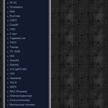
ПГЭС
Псковавто
РАФ
РусСкан
САРЗ
СемАР
СМЗ
Старт
Таджикистан
ТАРЗ
Токмак
ТС-4209
УАЗ
УралАЗ
Уралец
172 ЦАРЗ МО
ЧАЗ
Чернигов
ЧЗСА
ХАРЗ
ЯАЗ (Яхрома)
Электротранспорт
Сельхозтехника
Многоосная техника