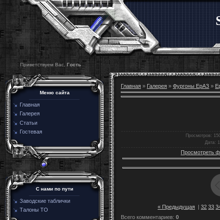
Приветствуем Вас,
Гость
Главная
»
Галерея
»
Фургоны ЕрАЗ
»
Е
Меню сайта
Главная
Галерея
Статьи
Гостевая
Просмотров
: 15
Дата
: 
Просмотреть ф
C нами по пути
Заводские таблички
« Предыдущая
|
32
33
3
Талоны ТО
Всего комментариев
:
0