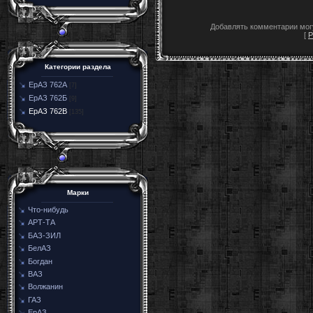
Добавлять комментарии могу
[
Р
Категории раздела
ЕрАЗ 762А
[7]
ЕрАЗ 762Б
[9]
ЕрАЗ 762В
[135]
Марки
Что-нибудь
АРТ-ТА
БАЗ-ЗИЛ
БелАЗ
Богдан
ВАЗ
Волжанин
ГАЗ
ЕрАЗ