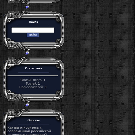
Поиск
Статистика
Онлайн всего:
1
Гостей:
1
Пользователей:
0
Опросы
Как вы относитесь к
современной российской
автопромышленности?