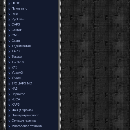
ПГЭС
Псковавто
РАФ
РусСкан
САРЗ
СемАР
СМЗ
Старт
Таджикистан
ТАРЗ
Токмак
ТС-4209
УАЗ
УралАЗ
Уралец
172 ЦАРЗ МО
ЧАЗ
Чернигов
ЧЗСА
ХАРЗ
ЯАЗ (Яхрома)
Электротранспорт
Сельхозтехника
Многоосная техника