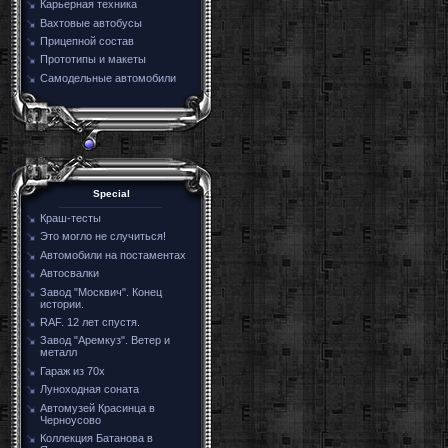
Карьерная техника
Вахтовые автобусы
Прицепной состав
Прототипы и макеты
Самодельные автомобили
Special
Краш-тесты
Это могло не случиться!
Автомобили на постаментах
Автосвалки
Завод "Москвич". Конец
истории.
RAF. 12 лет спустя.
Завод "Аремкуз". Ветер и
металл
Гараж из 70х
Луноходная соната
Автомузей Красинца в
Черноусово
Коллекция Батанова в