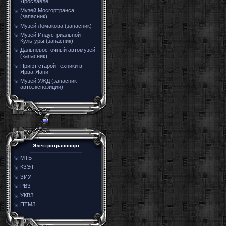
Ярославле
Музей Мосгортранса
(запасник)
Музей Ломакова (запасник)
Музей Индустриальной
Культуры (запасник)
Дальневосточный автомузей
(запасник)
Приют старой техники в
Ярва-Яани
Музей УЖД (запасник
автоэкспозиции)
Электротранспорт
МТБ
КЗЭТ
ЗИУ
РВЗ
УКВЗ
ПТМЗ