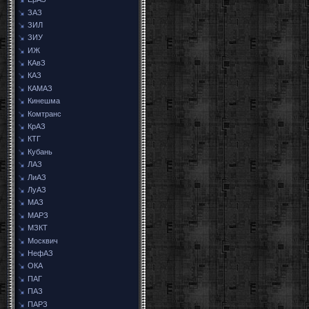
ЗАЗ
ЗИЛ
ЗИУ
ИЖ
КАвЗ
КАЗ
КАМАЗ
Кинешма
Комтранс
КрАЗ
КТГ
Кубань
ЛАЗ
ЛиАЗ
ЛуАЗ
МАЗ
МАРЗ
МЗКТ
Москвич
НефАЗ
ОКА
ПАГ
ПАЗ
ПАРЗ