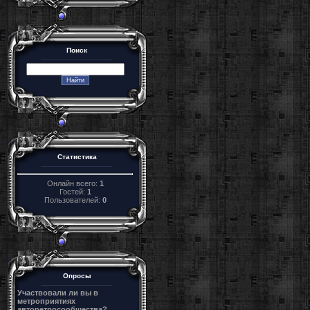
Поиск
Статистика
Онлайн всего:
1
Гостей:
1
Пользователей:
0
Опросы
Участвовали ли вы в
метроприятиях
авторетросообщества?