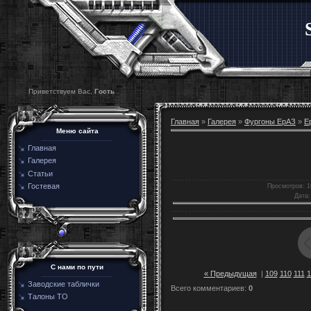
Приветствуем Вас,
Гость
Главная
»
Галерея
»
Фургоны ЕрАЗ
»
Е
Меню сайта
Главная
Галерея
Статьи
Гостевая
Просмотров
: 
Дата
:
C нами по пути
« Предыдущая
|
109
110
111
1
Заводские таблички
Всего комментариев
:
0
Талоны ТО