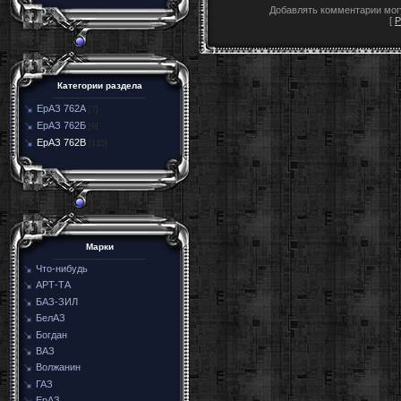
Добавлять комментарии могу
[
Р
Категории раздела
ЕрАЗ 762А
[7]
ЕрАЗ 762Б
[9]
ЕрАЗ 762В
[135]
Марки
Что-нибудь
АРТ-ТА
БАЗ-ЗИЛ
БелАЗ
Богдан
ВАЗ
Волжанин
ГАЗ
ЕрАЗ