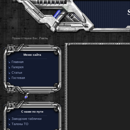
Приветствуем Вас,
Гость
Меню сайта
Главная
Галерея
Статьи
Гостевая
C нами по пути
Заводские таблички
Талоны ТО