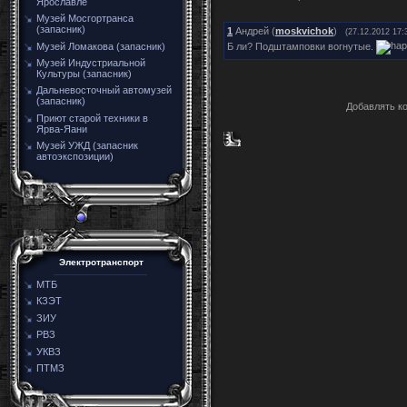
Ярославле
Музей Мосгортранса
(запасник)
1
Андрей (
moskvichok
)
(27.12.2012 17:
Б ли? Подштамповки вогнутые.
Музей Ломакова (запасник)
Музей Индустриальной
Культуры (запасник)
Дальневосточный автомузей
(запасник)
Добавлять к
Приют старой техники в
Ярва-Яани
Музей УЖД (запасник
автоэкспозиции)
Электротранспорт
МТБ
КЗЭТ
ЗИУ
РВЗ
УКВЗ
ПТМЗ