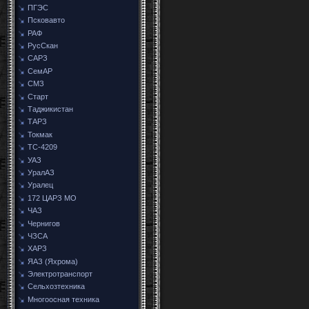
ПГЭС
Псковавто
РАФ
РусСкан
САРЗ
СемАР
СМЗ
Старт
Таджикистан
ТАРЗ
Токмак
ТС-4209
УАЗ
УралАЗ
Уралец
172 ЦАРЗ МО
ЧАЗ
Чернигов
ЧЗСА
ХАРЗ
ЯАЗ (Яхрома)
Электротранспорт
Сельхозтехника
Многоосная техника