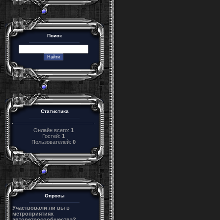
Поиск
Статистика
Онлайн всего:
1
Гостей:
1
Пользователей:
0
Опросы
Участвовали ли вы в
метроприятиях
авторетросообщества?