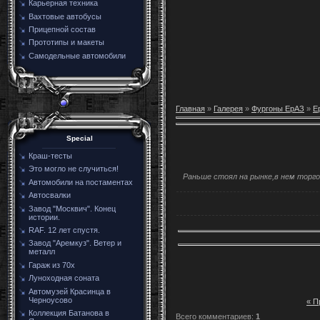
Карьерная техника
Вахтовые автобусы
Прицепной состав
Прототипы и макеты
Самодельные автомобили
Главная
»
Галерея
»
Фургоны ЕрАЗ
»
Е
Special
Краш-тесты
Это могло не случиться!
Раньше стоял на рынке,в нем торго
Автомобили на постаментах
Автосвалки
Завод "Москвич". Конец
истории.
RAF. 12 лет спустя.
Завод "Аремкуз". Ветер и
металл
Гараж из 70х
Луноходная соната
Автомузей Красинца в
Черноусово
« П
Коллекция Батанова в
Всего комментариев
:
1