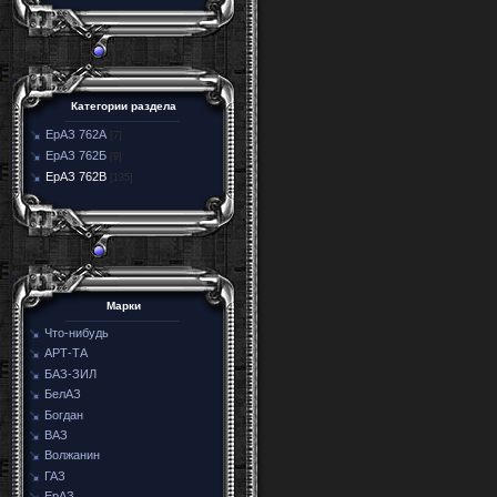
Категории раздела
ЕрАЗ 762А
[7]
ЕрАЗ 762Б
[9]
ЕрАЗ 762В
[135]
Марки
Что-нибудь
АРТ-ТА
БАЗ-ЗИЛ
БелАЗ
Богдан
ВАЗ
Волжанин
ГАЗ
ЕрАЗ