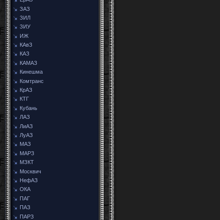
ЗАЗ
ЗИЛ
ЗИУ
ИЖ
КАвЗ
КАЗ
КАМАЗ
Кинешма
Комтранс
КрАЗ
КТГ
Кубань
ЛАЗ
ЛиАЗ
ЛуАЗ
МАЗ
МАРЗ
МЗКТ
Москвич
НефАЗ
ОКА
ПАГ
ПАЗ
ПАРЗ