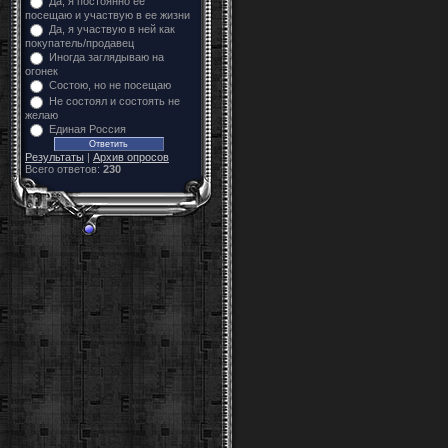
Да, я постоянно ее
посещаю и участвую в ее жизни
Да, я участвую в ней как
покупатель/продавец
Иногда заглядываю на
огонек
Состою, но не посещаю
Не состоял и состоять не
желаю
Единая Россия
Результаты
|
Архив опросов
Всего ответов:
230