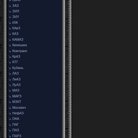
ЗАЗ
ЗИЛ
ЗИУ
ИЖ
КАвЗ
КАЗ
КАМАЗ
Кинешма
Комтранс
КрАЗ
КТГ
Кубань
ЛАЗ
ЛиАЗ
ЛуАЗ
МАЗ
МАРЗ
МЗКТ
Москвич
НефАЗ
ОКА
ПАГ
ПАЗ
ПАРЗ