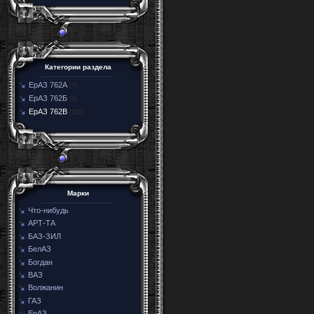
Категории раздела
ЕрАЗ 762А
[7]
ЕрАЗ 762Б
[9]
ЕрАЗ 762В
[135]
Марки
Что-нибудь
АРТ-ТА
БАЗ-ЗИЛ
БелАЗ
Богдан
ВАЗ
Волжанин
ГАЗ
ЕрАЗ