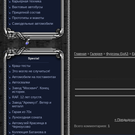
Карьерная техника
Вахтовые автобусы
Прицепной состав
Прототипы и макеты
Самодельные автомобили
Главная
»
Галерея
»
Фургоны ЕрАЗ
»
Е
Special
Краш-тесты
Это могло не случиться!
Автомобили на постаментах
Автосвалки
Завод "Москвич". Конец
истории.
RAF. 12 лет спустя.
Завод "Аремкуз". Ветер и
металл
Гараж из 70х
Луноходная соната
« Предыдущ
Автомузей Красинца в
Всего комментариев
:
1
Черноусово
Коллекция Батанова в