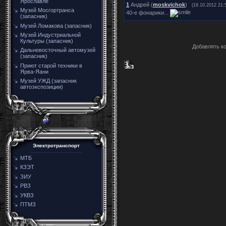
Ярославле
1
Андрей (
moskvichok
)
(18.10.2012 21:
Музей Мосгортранса
40-е фонарики...
(запасник)
Музей Ломакова (запасник)
Музей Индустриальной
Культуры (запасник)
Добавлять к
Дальневосточный автомузей
(запасник)
Приют старой техники в
Ярва-Яани
Музей УЖД (запасник
автоэкспозиции)
Электротранспорт
МТБ
КЗЭТ
ЗИУ
РВЗ
УКВЗ
ПТМЗ