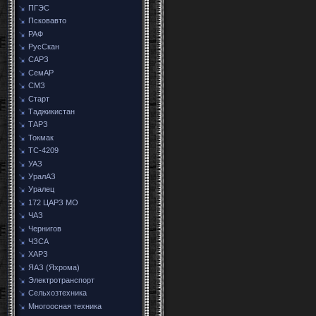
ПГЭС
Псковавто
РАФ
РусСкан
САРЗ
СемАР
СМЗ
Старт
Таджикистан
ТАРЗ
Токмак
ТС-4209
УАЗ
УралАЗ
Уралец
172 ЦАРЗ МО
ЧАЗ
Чернигов
ЧЗСА
ХАРЗ
ЯАЗ (Яхрома)
Электротранспорт
Сельхозтехника
Многоосная техника