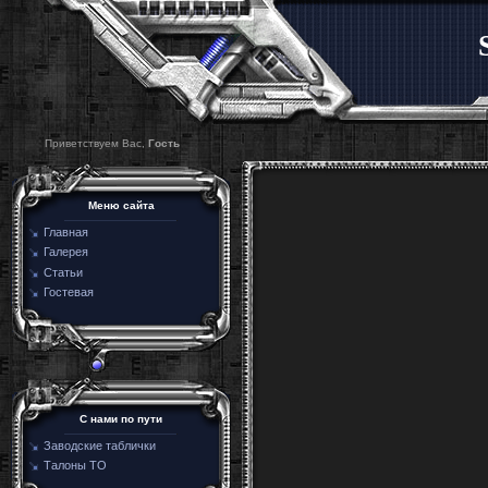
Приветствуем Вас,
Гость
Меню сайта
Главная
Галерея
Статьи
Гостевая
C нами по пути
Заводские таблички
Талоны ТО