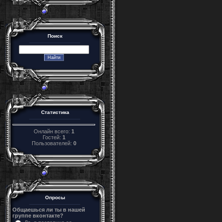
Поиск
Статистика
Онлайн всего:
1
Гостей:
1
Пользователей:
0
Опросы
Общаешься ли ты в нашей
группе вконтакте?