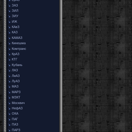
ЗАЗ
ЗИЛ
ЗИУ
ИЖ
КАвЗ
КАЗ
КАМАЗ
Кинешма
Комтранс
КрАЗ
КТГ
Кубань
ЛАЗ
ЛиАЗ
ЛуАЗ
МАЗ
МАРЗ
МЗКТ
Москвич
НефАЗ
ОКА
ПАГ
ПАЗ
ПАРЗ