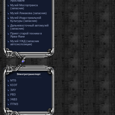
Ярославле
Музей Мосгортранса
(запасник)
Музей Ломакова (запасник)
Музей Индустриальной
Культуры (запасник)
Дальневосточный автомузей
(запасник)
Приют старой техники в
Ярва-Яани
Музей УЖД (запасник
автоэкспозиции)
Электротранспорт
МТБ
КЗЭТ
ЗИУ
РВЗ
УКВЗ
ПТМЗ