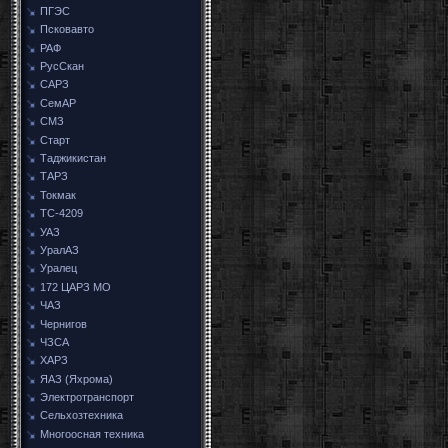
ПГЭС
Псковавто
РАФ
РусСкан
САРЗ
СемАР
СМЗ
Старт
Таджикистан
ТАРЗ
Токмак
ТС-4209
УАЗ
УралАЗ
Уралец
172 ЦАРЗ МО
ЧАЗ
Чернигов
ЧЗСА
ХАРЗ
ЯАЗ (Яхрома)
Электротранспорт
Сельхозтехника
Многоосная техника