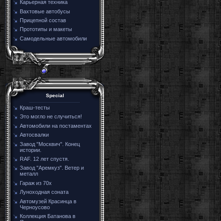
Карьерная техника
Вахтовые автобусы
Прицепной состав
Прототипы и макеты
Самодельные автомобили
Special
Краш-тесты
Это могло не случиться!
Автомобили на постаментах
Автосвалки
Завод "Москвич". Конец
истории.
RAF. 12 лет спустя.
Завод "Аремкуз". Ветер и
металл
Гараж из 70х
Луноходная соната
Автомузей Красинца в
Черноусово
Коллекция Батанова в