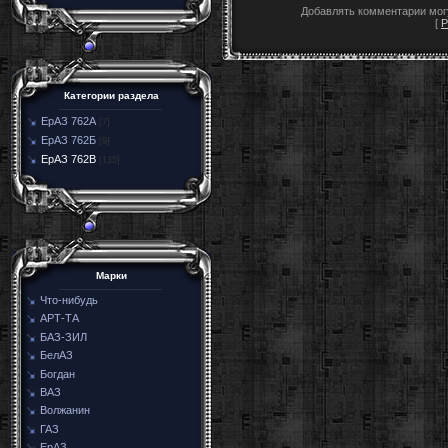
Добавлять комментарии могу
[
Р
Категории раздела
ЕрАЗ 762А
[7]
ЕрАЗ 762Б
[9]
ЕрАЗ 762В
[135]
Марки
Что-нибудь
АРТ-ТА
БАЗ-ЗИЛ
БелАЗ
Богдан
ВАЗ
Волжанин
ГАЗ
ЕрАЗ