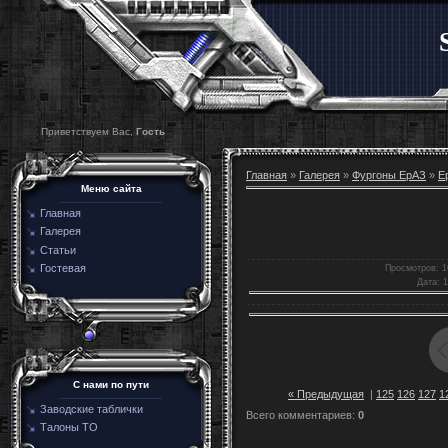
Приветствуем Вас,
Гость
Главная
»
Галерея
»
Фургоны ЕрАЗ
»
Е
Меню сайта
Главная
Галерея
Статьи
Гостевая
Просмотров
: 
Дата
: 
C нами по пути
« Предыдущая
|
125
126
127
1
Заводские таблички
Всего комментариев
:
0
Талоны ТО