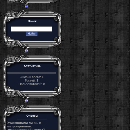
Поиск
Статистика
Онлайн всего:
1
Гостей:
1
Пользователей:
0
Опросы
Участвовали ли вы в
метроприятиях
авторетросообщества?