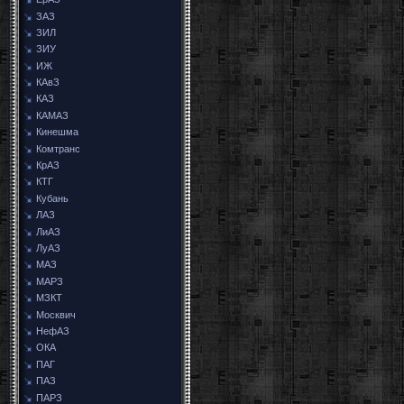
ЗАЗ
ЗИЛ
ЗИУ
ИЖ
КАвЗ
КАЗ
КАМАЗ
Кинешма
Комтранс
КрАЗ
КТГ
Кубань
ЛАЗ
ЛиАЗ
ЛуАЗ
МАЗ
МАРЗ
МЗКТ
Москвич
НефАЗ
ОКА
ПАГ
ПАЗ
ПАРЗ