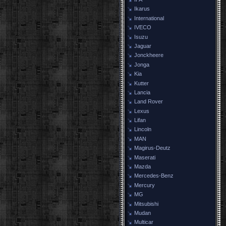
Ikarus
International
IVECO
Isuzu
Jaguar
Jonckheere
Jonga
Kia
Kutter
Lancia
Land Rover
Lexus
Lifan
Lincoln
MAN
Magirus-Deutz
Maserati
Mazda
Mercedes-Benz
Mercury
MG
Mitsubishi
Mudan
Multicar