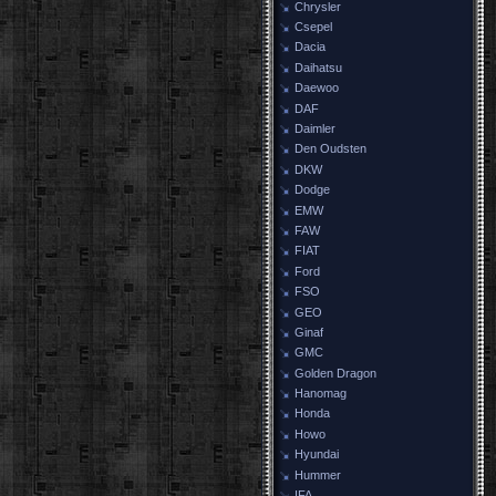
Chrysler
Csepel
Dacia
Daihatsu
Daewoo
DAF
Daimler
Den Oudsten
DKW
Dodge
EMW
FAW
FIAT
Ford
FSO
GEO
Ginaf
GMC
Golden Dragon
Hanomag
Honda
Howo
Hyundai
Hummer
IFA