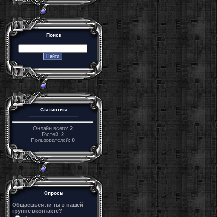
Поиск
Статистика
Онлайн всего:
2
Гостей:
2
Пользователей:
0
Опросы
Общаешься ли ты в нашей
группе вконтакте?