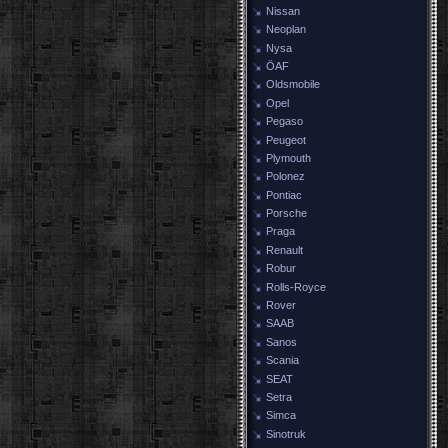
Nissan
Neoplan
Nysa
ÖAF
Oldsmobile
Opel
Pegaso
Peugeot
Plymouth
Polonez
Pontiac
Porsche
Praga
Renault
Robur
Rolls-Royce
Rover
SAAB
Sanos
Scania
SEAT
Setra
Simca
Sinotruk