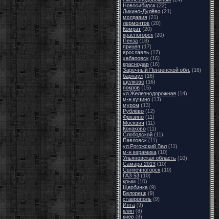
Новосибирск
(22)
Ликино-Дулёво
(21)
молдавия
(21)
лермонтов
(20)
Комрат
(20)
красногорск
(20)
Пенза
(18)
прицеп
(17)
ярославль
(17)
хабаровск
(16)
краснодар
(16)
Заречный Пензенской обл.
(16)
барнаул
(16)
щелково
(16)
покров
(15)
ул.Железнодорожная
(14)
м-н кучино
(13)
муром
(13)
Рублёво
(12)
Фрязино
(11)
Москвич
(11)
Конаково
(11)
Слободской
(11)
Павловск
(11)
ул.Рогожский Вал
(11)
м-н керамика
(10)
Ульяновская область
(10)
Самара 2013
(10)
Солнечногорск
(10)
ГАЗ 53
(10)
крым
(10)
Щербинка
(9)
Белорецк
(9)
ставрополь
(9)
Инта
(9)
клин
(8)
киев
(8)