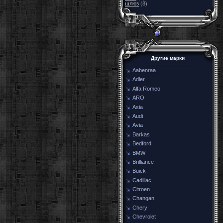
шлюз
(8)
Другие марки
Aabenraa
Adler
Alfa Romeo
ARO
Asia
Audi
Avia
Barkas
Bedford
BMW
Brilliance
Buick
Cadillac
Citroen
Changan
Chery
Chevrolet