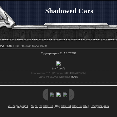
Shadowed Cars
рАЗ 762В
» Тру-призрак ЕрАЗ 762В!
Тру-призрак ЕрАЗ 762В!
Ну "тру"!
Просмотров
: 1123 |
Размеры
: 640x480px/62.6Kb |
Дата
: 08.08.2008 |
Добавил
:
BOSS
« Предыдущая
|
97
98
99
100
101
[
102
]
103
104
105
106
107
|
Следующая »