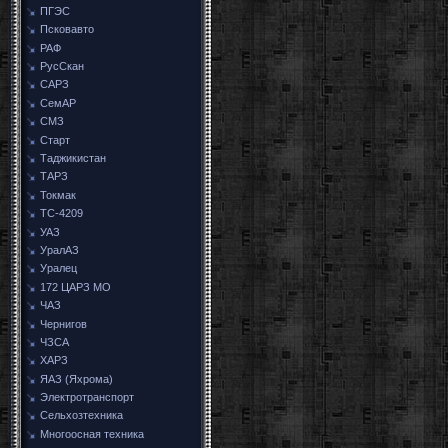
ПГЭС
Псковавто
РАФ
РусСкан
САРЗ
СемАР
СМЗ
Старт
Таджикистан
ТАРЗ
Токмак
ТС-4209
УАЗ
УралАЗ
Уралец
172 ЦАРЗ МО
ЧАЗ
Чернигов
ЧЗСА
ХАРЗ
ЯАЗ (Яхрома)
Электротранспорт
Сельхозтехника
Многоосная техника