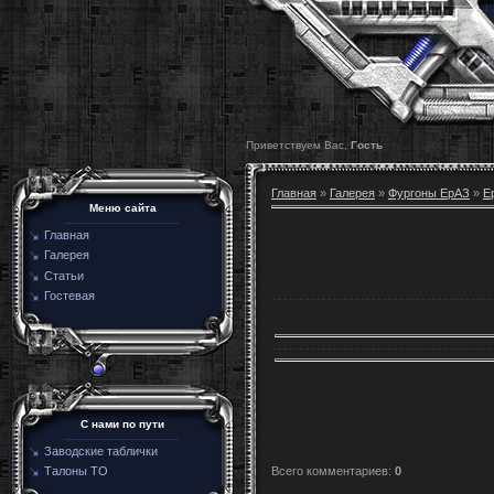
Приветствуем Вас,
Гость
Главная
»
Галерея
»
Фургоны ЕрАЗ
»
Е
Меню сайта
Главная
Галерея
Статьи
Гостевая
C нами по пути
Заводские таблички
Всего комментариев
:
0
Талоны ТО