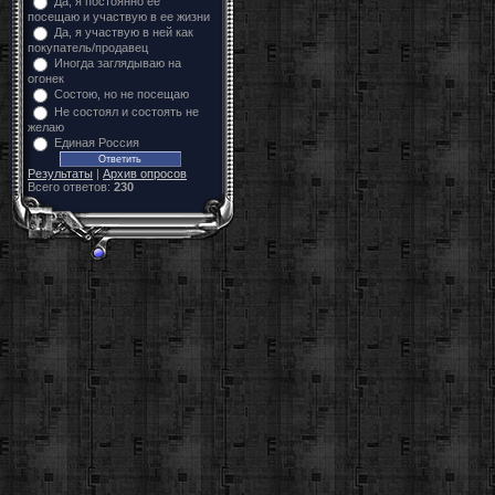
Да, я постоянно ее
посещаю и участвую в ее жизни
Да, я участвую в ней как
покупатель/продавец
Иногда заглядываю на
огонек
Состою, но не посещаю
Не состоял и состоять не
желаю
Единая Россия
Результаты
|
Архив опросов
Всего ответов:
230