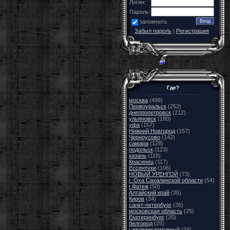
Логин:
Пароль:
запомнить
Забыл пароль
|
Регистрация
Где?
москва
(499)
Первоуральск
(252)
днепропетровск
(212)
ульяновск
(180)
уфа
(157)
Нижний Новгород
(157)
Черноусово
(142)
самара
(128)
подольск
(123)
казань
(118)
Красинец
(117)
Ессентуки
(106)
НОВЫЙ УРЕНГОЙ
(73)
г. Оха Сахалинской области
(54)
г.Фатеж
(50)
Алтайский край
(35)
Киров
(34)
санкт-петербург
(26)
московская область
(25)
Екатеринбург
(25)
белгород
(25)
г.железнодорожный
(24)