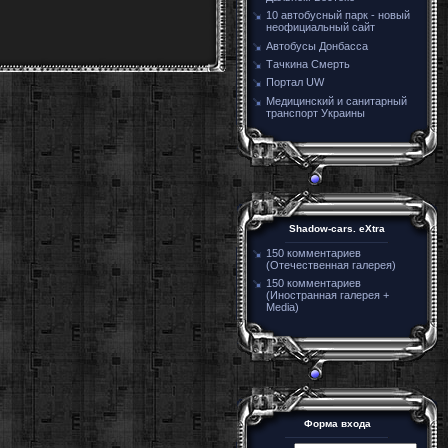
10 автобусный парк - новый
неофициальный сайт
Автобусы Донбасса
Тачкина Смерть
Портал UW
Медицинский и санитарный
транспорт Украины
Shadow-cars. eXtra
150 комментариев
(Отечественная галерея)
150 комментариев
(Иностранная галерея +
Media)
Форма входа