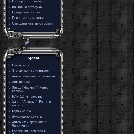
Карьерная техника
Вахтовые автобусы
Прицепной состав
Прототипы и макеты
Самодельные автомобили
Special
Краш-тесты
Это могло не случиться!
Автомобили на постаментах
Автосвалки
Завод "Москвич". Конец
истории.
RAF. 12 лет спустя.
Завод "Аремкуз". Ветер и
металл
Гараж из 70х
Луноходная соната
Автомузей Красинца в
Черноусово
Коллекция Батанова в