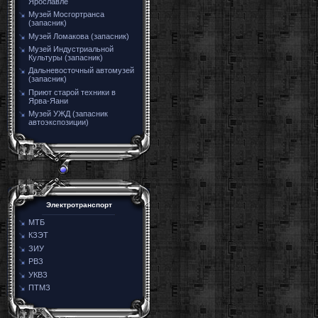
Ярославле
Музей Мосгортранса
(запасник)
Музей Ломакова (запасник)
Музей Индустриальной
Культуры (запасник)
Дальневосточный автомузей
(запасник)
Приют старой техники в
Ярва-Яани
Музей УЖД (запасник
автоэкспозиции)
Электротранспорт
МТБ
КЗЭТ
ЗИУ
РВЗ
УКВЗ
ПТМЗ