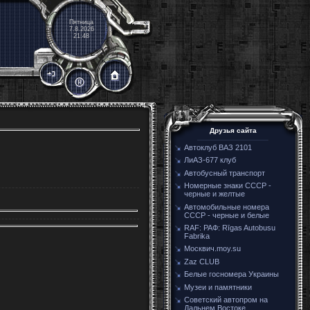
Пятница
7.8.2026
21:48
Друзья сайта
Автоклуб ВАЗ 2101
ЛиАЗ-677 клуб
Автобусный транспорт
Номерные знаки СССР -
черные и желтые
Автомобильные номера
СССР - черные и белые
RAF: РАФ: Rīgas Autobusu
Fabrika
Москвич.moy.su
Zaz CLUB
Белые госномера Украины
Музеи и памятники
Советский автопром на
Дальнем Востоке