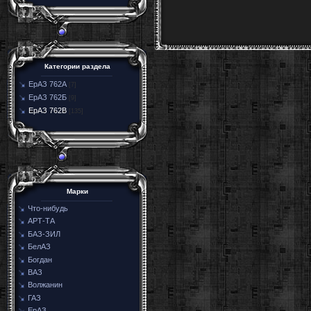
Категории раздела
ЕрАЗ 762А
[7]
ЕрАЗ 762Б
[9]
ЕрАЗ 762В
[135]
Марки
Что-нибудь
АРТ-ТА
БАЗ-ЗИЛ
БелАЗ
Богдан
ВАЗ
Волжанин
ГАЗ
ЕрАЗ