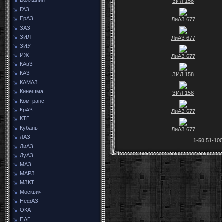
Волжанин
ЗИЛ 158
ГАЗ
ЕрАЗ
ЛиАЗ 677
ЗАЗ
ЗИЛ
ЛиАЗ 677
ЗИУ
ИЖ
ЛиАЗ 677
КАвЗ
КАЗ
ЗИЛ 158
КАМАЗ
Кинешма
ЗИЛ 158
Комтранс
КрАЗ
ЛиАЗ 677
КТГ
Кубань
ЛиАЗ 677
ЛАЗ
1-50
51-10
ЛиАЗ
ЛуАЗ
МАЗ
МАРЗ
МЗКТ
Москвич
НефАЗ
ОКА
ПАГ