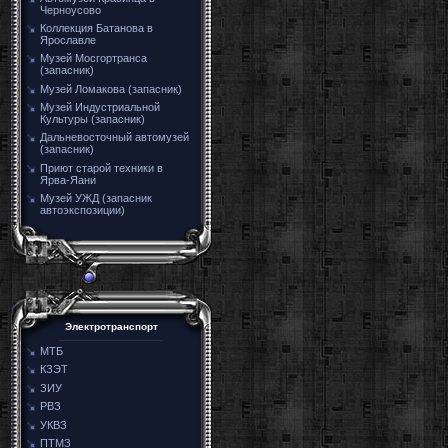
Черноусово
Коллекция Батанова в
Ярославле
Музей Мосгортранса
(запасник)
Музей Ломакова (запасник)
Музей Индустриальной
Культуры (запасник)
Дальневосточный автомузей
(запасник)
Приют старой техники в
Ярва-Яани
Музей УЖД (запасник
автоэкспозиции)
Электротранспорт
МТБ
КЗЭТ
ЗИУ
РВЗ
УКВЗ
ПТМЗ