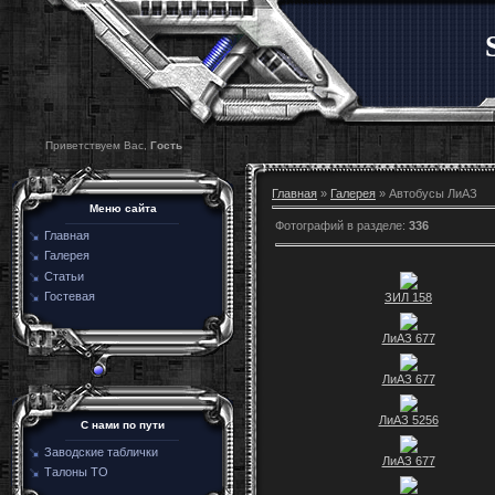
Приветствуем Вас,
Гость
Главная
»
Галерея
» Автобусы ЛиАЗ
Меню сайта
Фотографий в разделе
:
336
Главная
Галерея
Статьи
Гостевая
ЗИЛ 158
ЛиАЗ 677
ЛиАЗ 677
ЛиАЗ 5256
C нами по пути
Заводские таблички
ЛиАЗ 677
Талоны ТО