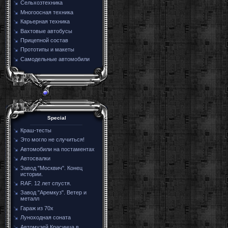
Сельхозтехника
Многоосная техника
Карьерная техника
Вахтовые автобусы
Прицепной состав
Прототипы и макеты
Самодельные автомобили
Special
Краш-тесты
Это могло не случиться!
Автомобили на постаментах
Автосвалки
Завод "Москвич". Конец
истории.
RAF. 12 лет спустя.
Завод "Аремкуз". Ветер и
металл
Гараж из 70х
Луноходная соната
Автомузей Красинца в