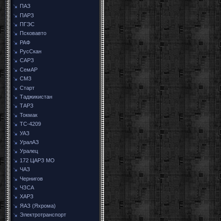
ПАЗ
ПАРЗ
ПГЭС
Псковавто
РАФ
РусСкан
САРЗ
СемАР
СМЗ
Старт
Таджикистан
ТАРЗ
Токмак
ТС-4209
УАЗ
УралАЗ
Уралец
172 ЦАРЗ МО
ЧАЗ
Чернигов
ЧЗСА
ХАРЗ
ЯАЗ (Яхрома)
Электротранспорт