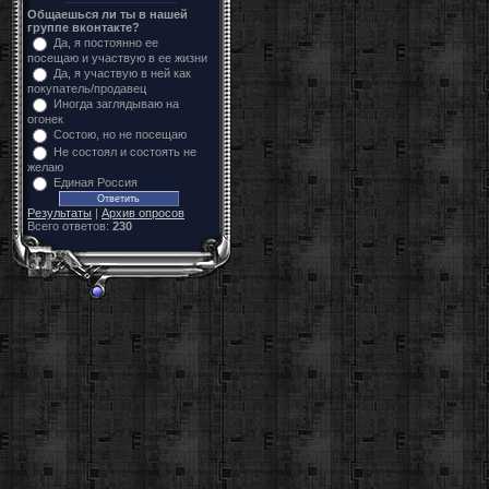
Общаешься ли ты в нашей
группе вконтакте?
Да, я постоянно ее
посещаю и участвую в ее жизни
Да, я участвую в ней как
покупатель/продавец
Иногда заглядываю на
огонек
Состою, но не посещаю
Не состоял и состоять не
желаю
Единая Россия
Результаты
|
Архив опросов
Всего ответов:
230