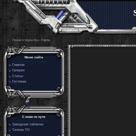
Приветствуем Вас,
Гость
Меню сайта
Главная
Галерея
Статьи
Гостевая
C нами по пути
Заводские таблички
Талоны ТО