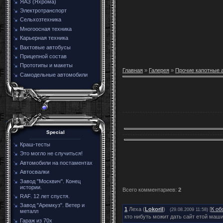
ЯАЗ (Яхрома)
Электротранспорт
Сельхозтехника
Многоосная техника
Карьерная техника
Вахтовые автобусы
Прицепной состав
Прототипы и макеты
Главная
»
Галерея
»
Прочие капотные 
Самодельные автомобили
Special
Краш-тесты
Это могло не случиться!
Автомобили на постаментах
Автосвалки
Завод "Москвич". Конец
истории.
Всего комментариев
:
2
RAF. 12 лет спустя.
Завод "Аремкуз". Ветер и
1
Леха (
Lokoril
)
[
К об
(29.08.2009 11:58)
металл
кто нибуть можит дать сайт етой маш
Гараж из 70х