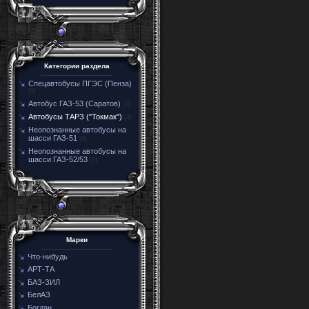
Категории раздела
Спецавтобусы ПГЭС (Пенза)
[8]
Автобус ГАЗ-53 (Саратов)
[2]
Автобусы ТАРЗ ("Токмак")
[4]
Неопознанные автобусы на
шасси ГАЗ-51
[8]
Неопознанные автобусы на
шасси ГАЗ-52/53
[8]
Марки
Что-нибудь
АРТ-ТА
БАЗ-ЗИЛ
БелАЗ
Богдан