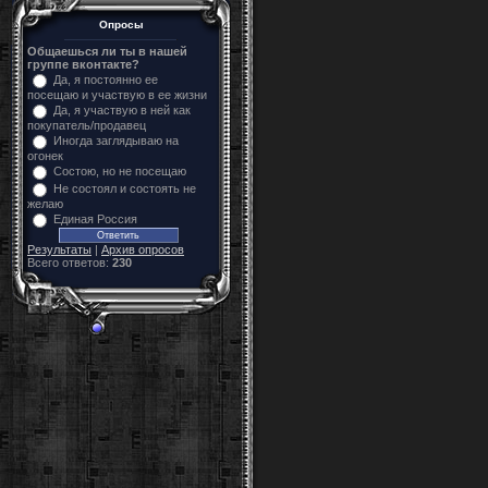
Опросы
Общаешься ли ты в нашей
группе вконтакте?
Да, я постоянно ее
посещаю и участвую в ее жизни
Да, я участвую в ней как
покупатель/продавец
Иногда заглядываю на
огонек
Состою, но не посещаю
Не состоял и состоять не
желаю
Единая Россия
Результаты
|
Архив опросов
Всего ответов:
230