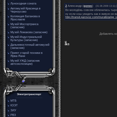
Луноходная соната
2
Александр (
gonec
)
(31.08.2009 13:11)
Автомузей Красинца в
Во молодёжь совсем обленилась тырн
Черноусово
ну если хош увидеть как в живую он в
Коллекция Батанова в
http://transit.parovoz.com/muralista/
Ярославле
Музей Мосгортранса
(запасник)
Музей Ломакова (запасник)
Добавлять к
Музей Индустриальной
Культуры (запасник)
Дальневосточный автомузей
(запасник)
Приют старой техники в
Ярва-Яани
Музей УЖД (запасник
автоэкспозиции)
Электротранспорт
МТБ
КЗЭТ
ЗИУ
РВЗ