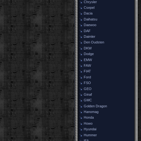
Chrysler
Csepel
Dacia
Daihatsu
Daewoo
DAF
Daimler
Den Oudsten
DKW
Dodge
EMW
FAW
FIAT
Ford
FSO
GEO
Ginaf
GMC
Golden Dragon
Hanomag
Honda
Howo
Hyundai
Hummer
IFA