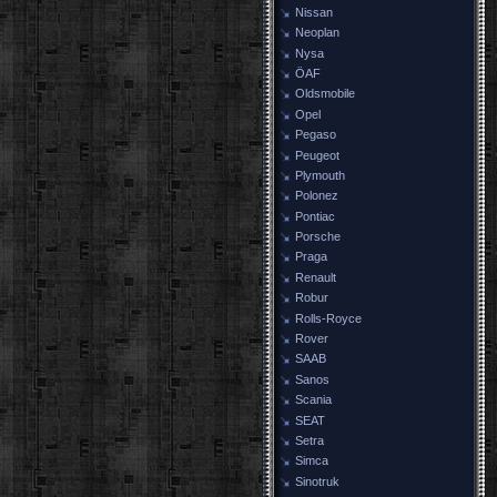
Nissan
Neoplan
Nysa
ÖAF
Oldsmobile
Opel
Pegaso
Peugeot
Plymouth
Polonez
Pontiac
Porsche
Praga
Renault
Robur
Rolls-Royce
Rover
SAAB
Sanos
Scania
SEAT
Setra
Simca
Sinotruk