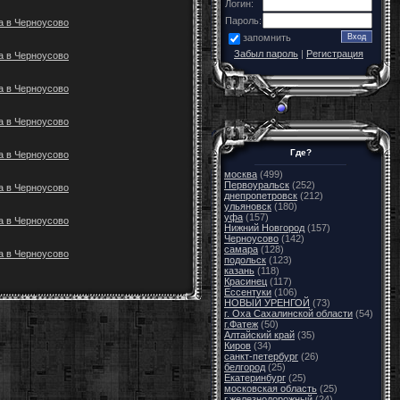
Логин:
Пароль:
а в Черноусово
запомнить
Забыл пароль
|
Регистрация
а в Черноусово
а в Черноусово
а в Черноусово
Где?
а в Черноусово
москва
(499)
Первоуральск
(252)
а в Черноусово
днепропетровск
(212)
ульяновск
(180)
уфа
(157)
а в Черноусово
Нижний Новгород
(157)
Черноусово
(142)
самара
(128)
а в Черноусово
подольск
(123)
казань
(118)
Красинец
(117)
Ессентуки
(106)
НОВЫЙ УРЕНГОЙ
(73)
г. Оха Сахалинской области
(54)
г.Фатеж
(50)
Алтайский край
(35)
Киров
(34)
санкт-петербург
(26)
белгород
(25)
Екатеринбург
(25)
московская область
(25)
г.железнодорожный
(24)