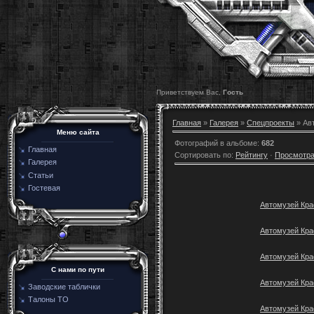
Приветствуем Вас,
Гость
Главная
»
Галерея
»
Спецпроекты
» Ав
Меню сайта
Фотографий в альбоме
:
682
Главная
Сортировать по
:
Рейтингу
·
Просмотр
Галерея
Статьи
Гостевая
Автомузей Кра
Автомузей Кра
Автомузей Кра
C нами по пути
Автомузей Кра
Заводские таблички
Талоны ТО
Автомузей Кра