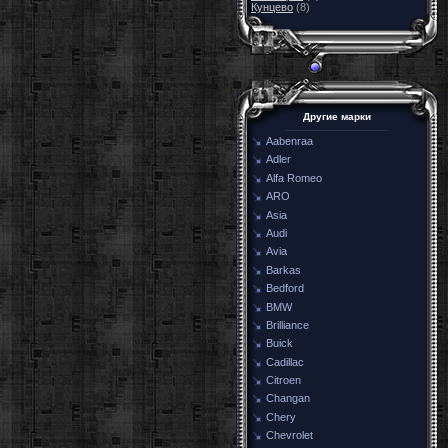
Кунцево
(8)
Другие марки
Aabenraa
Adler
Alfa Romeo
ARO
Asia
Audi
Avia
Barkas
Bedford
BMW
Brilliance
Buick
Cadillac
Citroen
Changan
Chery
Chevrolet