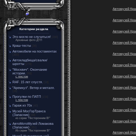
Автомузей Кра
Автомузей Кра
Категории раздела
Автомузей Кра
Это могло не случиться!
[288]
Архивные фото ДТП
Автомузей Кра
Краш-тесты
[36]
Автомобили на постаментах
Автомузей Кра
[301]
Автокладбища/свалки/
шротты
[279]
Автомузей Кра
"Москвич". Окончание
истории.
[69]
Автомузей Кра
с текстом
RAF. 15 лет спустя.
[18]
Автомузей Кра
"Аремкуз". Ветер и металл.
[18]
Прогулки по ПАТП
[154]
Автомузей Кра
с текстом
Гараж из 70х
[40]
Автомузей Кра
Музей МосГорТранса
(Запасник)
[99]
из серии "Посторонним В!"
Автомузей Кра
АвтоМотоМузей Ломакова
(Запасник)
[351]
Из серии "Посторонним В!"
Автомузей Кра