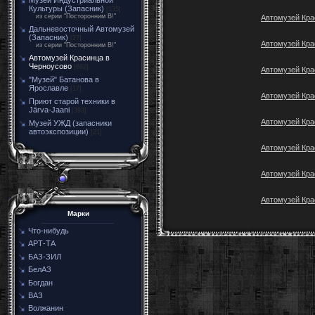
Музей Индустриальной
Культуры (Запасник)
[135]
из серии "Посторонним В!"
Автомузей Кра
Дальневосточный Автомузей
(Запасник)
[27]
Автомузей Кра
из серии "Посторонним В!"
Автомузей Красинца в
Черноусово
[682]
Автомузей Кра
"Музей" Батанова в
Ярославле
[17]
Автомузей Кра
Приют старой техники в
Järva-Jaani
[393]
Автомузей Кра
Музей УЖД (запасники
автоэкспозиции)
[21]
Автомузей Кра
Автомузей Кра
Автомузей Кра
Марки
Что-нибудь
АРТ-ТА
БАЗ-ЗИЛ
БелАЗ
Богдан
ВАЗ
Волжанин