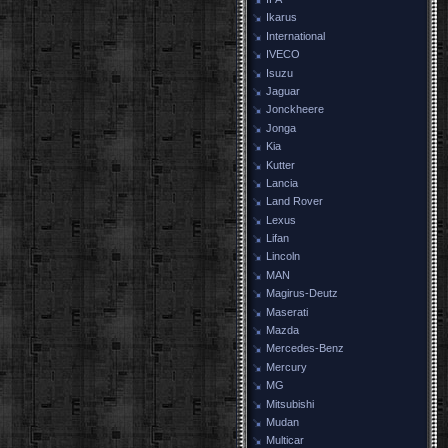
Ikarus
International
IVECO
Isuzu
Jaguar
Jonckheere
Jonga
Kia
Kutter
Lancia
Land Rover
Lexus
Lifan
Lincoln
MAN
Magirus-Deutz
Maserati
Mazda
Mercedes-Benz
Mercury
MG
Mitsubishi
Mudan
Multicar