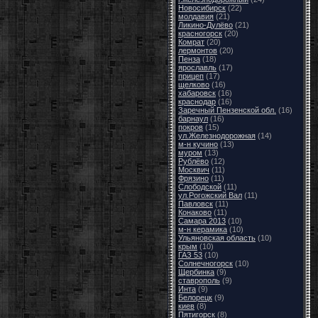
Новосибирск
(22)
молдавия
(21)
Ликино-Дулёво
(21)
красногорск
(20)
Комрат
(20)
лермонтов
(20)
Пенза
(18)
ярославль
(17)
прицеп
(17)
щелково
(16)
хабаровск
(16)
краснодар
(16)
Заречный Пензенской обл.
(16)
барнаул
(16)
покров
(15)
ул.Железнодорожная
(14)
м-н кучино
(13)
муром
(13)
Рублёво
(12)
Москвич
(11)
Фрязино
(11)
Слободской
(11)
ул.Рогожский Вал
(11)
Павловск
(11)
Конаково
(11)
Самара 2013
(10)
м-н керамика
(10)
Ульяновская область
(10)
крым
(10)
ГАЗ 53
(10)
Солнечногорск
(10)
Щербинка
(9)
ставрополь
(9)
Инта
(9)
Белорецк
(9)
киев
(8)
Пятигорск
(8)