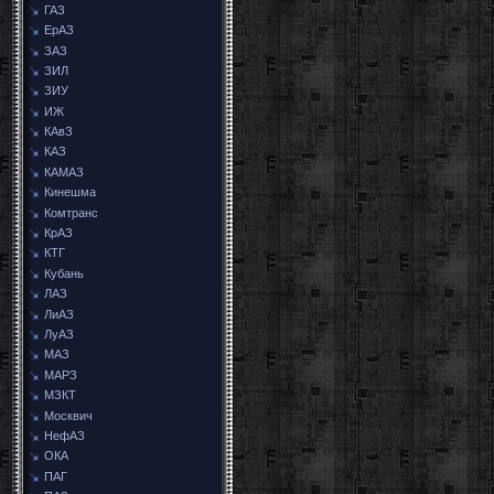
ГАЗ
ЕрАЗ
ЗАЗ
ЗИЛ
ЗИУ
ИЖ
КАвЗ
КАЗ
КАМАЗ
Кинешма
Комтранс
КрАЗ
КТГ
Кубань
ЛАЗ
ЛиАЗ
ЛуАЗ
МАЗ
МАРЗ
МЗКТ
Москвич
НефАЗ
ОКА
ПАГ