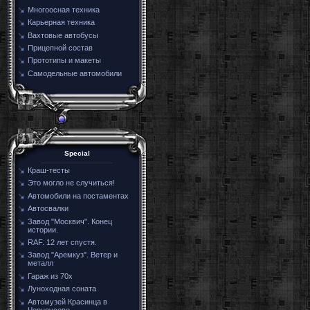
Многоосная техника
Карьерная техника
Вахтовые автобусы
Прицепной состав
Прототипы и макеты
Самодельные автомобили
Special
Краш-тесты
Это могло не случиться!
Автомобили на постаментах
Автосвалки
Завод "Москвич". Конец
истории.
RAF. 12 лет спустя.
Завод "Аремкуз". Ветер и
металл
Гараж из 70х
Луноходная соната
Автомузей Красинца в
Черноусово