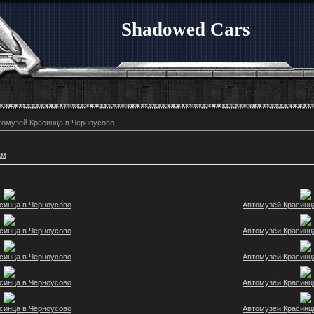
Shadowed Cars
томузей Красинца в Черноусово
ам
синца в Черноусово
Автомузей Красинц
синца в Черноусово
Автомузей Красинц
синца в Черноусово
Автомузей Красинц
синца в Черноусово
Автомузей Красинц
синца в Черноусово
Автомузей Красинц