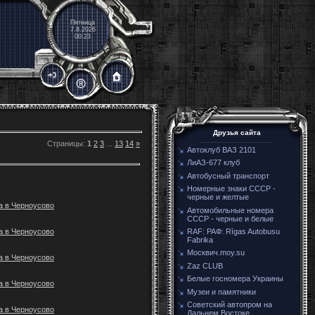
Пятница
7.8.2026
00:23
Друзья сайта
Страницы
:
1
2
3
...
13
14
»
Автоклуб ВАЗ 2101
ЛиАЗ-677 клуб
Автобусный транспорт
Номерные знаки СССР -
черные и желтые
а в Черноусово
Автомобильные номера
СССР - черные и белые
а в Черноусово
RAF: РАФ: Rīgas Autobusu
Fabrika
Москвич.moy.su
а в Черноусово
Zaz CLUB
Белые госномера Украины
а в Черноусово
Музеи и памятники
Советский автопром на
а в Черноусово
Дальнем Востоке