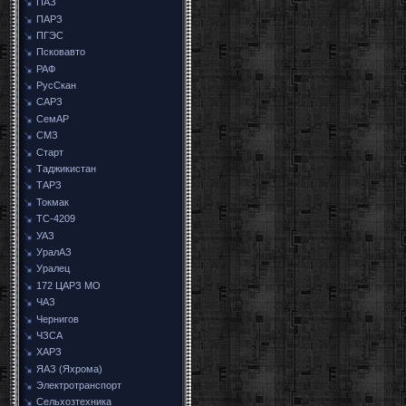
ПАЗ
ПАРЗ
ПГЭС
Псковавто
РАФ
РусСкан
САРЗ
СемАР
СМЗ
Старт
Таджикистан
ТАРЗ
Токмак
ТС-4209
УАЗ
УралАЗ
Уралец
172 ЦАРЗ МО
ЧАЗ
Чернигов
ЧЗСА
ХАРЗ
ЯАЗ (Яхрома)
Электротранспорт
Сельхозтехника