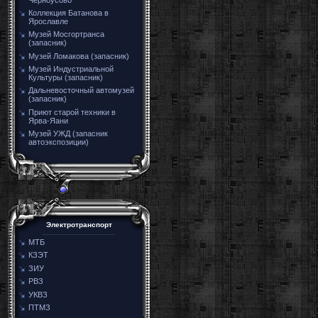
Коллекция Батанова в
Ярославле
Музей Мосгортранса
(запасник)
Музей Ломакова (запасник)
Музей Индустриальной
Культуры (запасник)
Дальневосточный автомузей
(запасник)
Приют старой техники в
Ярва-Яани
Музей УЖД (запасник
автоэкспозиции)
Электротранспорт
МТБ
КЗЭТ
ЗИУ
РВЗ
УКВЗ
ПТМЗ