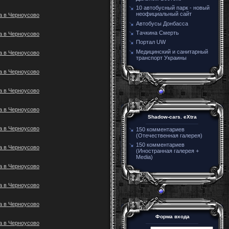
10 автобусный парк - новый
неофициальный сайт
а в Черноусово
Автобусы Донбасса
Тачкина Смерть
а в Черноусово
Портал UW
Медицинский и санитарный
а в Черноусово
транспорт Украины
а в Черноусово
а в Черноусово
а в Черноусово
Shadow-cars. eXtra
а в Черноусово
150 комментариев
(Отечественная галерея)
150 комментариев
а в Черноусово
(Иностранная галерея +
Media)
а в Черноусово
а в Черноусово
а в Черноусово
Форма входа
а в Черноусово