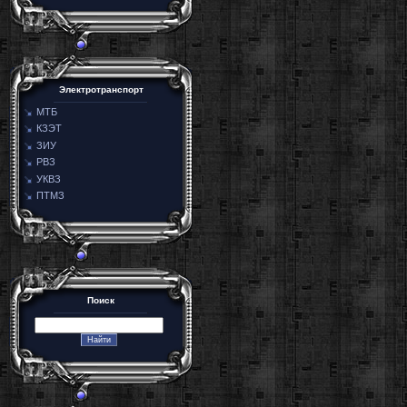
Электротранспорт
МТБ
КЗЭТ
ЗИУ
РВЗ
УКВЗ
ПТМЗ
Поиск