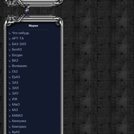
Марки
Что-нибудь
АРТ-ТА
БАЗ-ЗИЛ
БелАЗ
Богдан
ВАЗ
Волжанин
ГАЗ
ЕрАЗ
ЗАЗ
ЗИЛ
ЗИУ
ИЖ
КАвЗ
КАЗ
КАМАЗ
Кинешма
Комтранс
КрАЗ