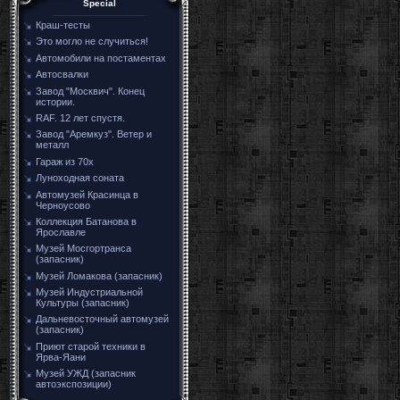
Special
Краш-тесты
Это могло не случиться!
Автомобили на постаментах
Автосвалки
Завод "Москвич". Конец
истории.
RAF. 12 лет спустя.
Завод "Аремкуз". Ветер и
металл
Гараж из 70х
Луноходная соната
Автомузей Красинца в
Черноусово
Коллекция Батанова в
Ярославле
Музей Мосгортранса
(запасник)
Музей Ломакова (запасник)
Музей Индустриальной
Культуры (запасник)
Дальневосточный автомузей
(запасник)
Приют старой техники в
Ярва-Яани
Музей УЖД (запасник
автоэкспозиции)