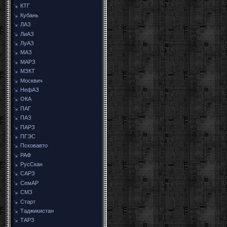
КТГ
Кубань
ЛАЗ
ЛиАЗ
ЛуАЗ
МАЗ
МАРЗ
МЗКТ
Москвич
НефАЗ
ОКА
ПАГ
ПАЗ
ПАРЗ
ПГЭС
Псковавто
РАФ
РусСкан
САРЗ
СемАР
СМЗ
Старт
Таджикистан
ТАРЗ