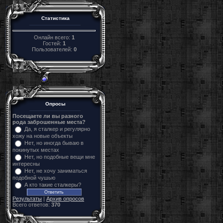
Статистика
Онлайн всего:
1
Гостей:
1
Пользователей:
0
Опросы
Посещаете ли вы разного
рода заброшенные места?
Да, я сталкер и регулярно
хожу на новые объекты
Нет, но иногда бываю в
покинутых местах
Нет, но подобные вещи мне
интересны
Нет, не хочу заниматься
подобной чушью
А кто такие сталкеры?
Результаты
|
Архив опросов
Всего ответов:
370