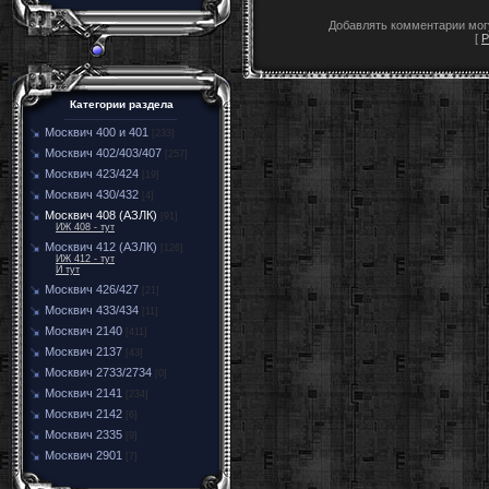
Добавлять комментарии могу
[
Р
Категории раздела
Москвич 400 и 401
[233]
Москвич 402/403/407
[257]
Москвич 423/424
[19]
Москвич 430/432
[4]
Москвич 408 (АЗЛК)
[91]
ИЖ 408 - тут
Москвич 412 (АЗЛК)
[126]
ИЖ 412 - тут
И тут
Москвич 426/427
[21]
Москвич 433/434
[11]
Москвич 2140
[411]
Москвич 2137
[43]
Москвич 2733/2734
[0]
Москвич 2141
[234]
Москвич 2142
[6]
Москвич 2335
[9]
Москвич 2901
[7]