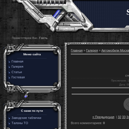
Приветствуем Вас,
Гость
Главная
»
Галерея
»
Автомобили Моск
Меню сайта
Главная
Галерея
Статьи
сн
Гостевая
Просмотров
: 
Дата
: 0
C нами по пути
« Предыдущая
|
32
33
3
Заводские таблички
Всего комментариев
:
0
Талоны ТО