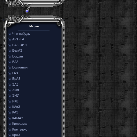
Марки
Что-нибудь
АРТ-ТА
БАЗ-ЗИЛ
БелАЗ
Богдан
ВАЗ
Волжанин
ГАЗ
ЕрАЗ
ЗАЗ
ЗИЛ
ЗИУ
ИЖ
КАвЗ
КАЗ
КАМАЗ
Кинешма
Комтранс
КрАЗ