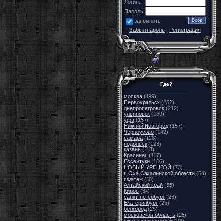
Логин:
Пароль:
запомнить
Забыл пароль
|
Регистрация
Где?
москва
(499)
Первоуральск
(252)
днепропетровск
(212)
ульяновск
(180)
уфа
(157)
Нижний Новгород
(157)
Черноусово
(142)
самара
(128)
подольск
(123)
казань
(118)
Красинец
(117)
Ессентуки
(106)
НОВЫЙ УРЕНГОЙ
(73)
г. Оха Сахалинской области
(54)
г.Фатеж
(50)
Алтайский край
(35)
Киров
(34)
санкт-петербург
(26)
Екатеринбург
(25)
белгород
(25)
московская область
(25)
г.железнодорожный
(24)