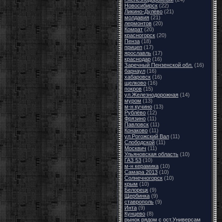
Новосибирск
(22)
Ликино-Дулёво
(21)
молдавия
(21)
лермонтов
(20)
Комрат
(20)
красногорск
(20)
Пенза
(18)
прицеп
(17)
ярославль
(17)
краснодар
(16)
Заречный Пензенской обл.
(16)
барнаул
(16)
хабаровск
(16)
щелково
(16)
покров
(15)
ул.Железнодорожная
(14)
муром
(13)
м-н кучино
(13)
Рублёво
(12)
Фрязино
(11)
Павловск
(11)
Конаково
(11)
ул.Рогожский Вал
(11)
Слободской
(11)
Москвич
(11)
Ульяновская область
(10)
ГАЗ 53
(10)
м-н керамика
(10)
Самара 2013
(10)
Солнечногорск
(10)
крым
(10)
Белорецк
(9)
Щербинка
(9)
ставрополь
(9)
Инта
(9)
Кунцево
(8)
рынок рядом с ост.Универсам