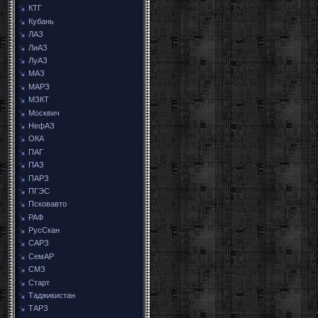
КТГ
Кубань
ЛАЗ
ЛиАЗ
ЛуАЗ
МАЗ
МАРЗ
МЗКТ
Москвич
НефАЗ
ОКА
ПАГ
ПАЗ
ПАРЗ
ПГЭС
Псковавто
РАФ
РусСкан
САРЗ
СемАР
СМЗ
Старт
Таджикистан
ТАРЗ