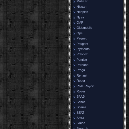
Multicar
Nissan
Neoplan
Nysa
ÖAF
Oldsmobile
Opel
Pegaso
Peugeot
Plymouth
Polonez
Pontiac
Porsche
Praga
Renault
Robur
Rolls-Royce
Rover
SAAB
Sanos
Scania
SEAT
Setra
Simca
Sinotruk