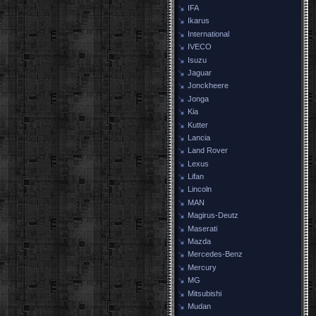
IFA
Ikarus
International
IVECO
Isuzu
Jaguar
Jonckheere
Jonga
Kia
Kutter
Lancia
Land Rover
Lexus
Lifan
Lincoln
MAN
Magirus-Deutz
Maserati
Mazda
Mercedes-Benz
Mercury
MG
Mitsubishi
Mudan