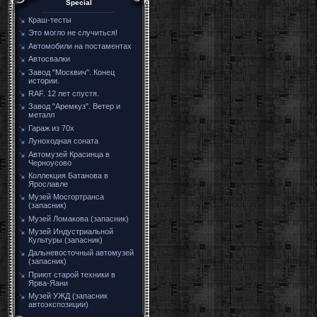
Special
Краш-тесты
Это могло не случиться!
Автомобили на постаментах
Автосвалки
Завод "Москвич". Конец
истории.
RAF. 12 лет спустя.
Завод "Аремкуз". Ветер и
металл
Гараж из 70х
Луноходная соната
Автомузей Красинца в
Черноусово
Коллекция Батанова в
Ярославле
Музей Мосгортранса
(запасник)
Музей Ломакова (запасник)
Музей Индустриальной
Культуры (запасник)
Дальневосточный автомузей
(запасник)
Приют старой техники в
Ярва-Яани
Музей УЖД (запасник
автоэкспозиции)