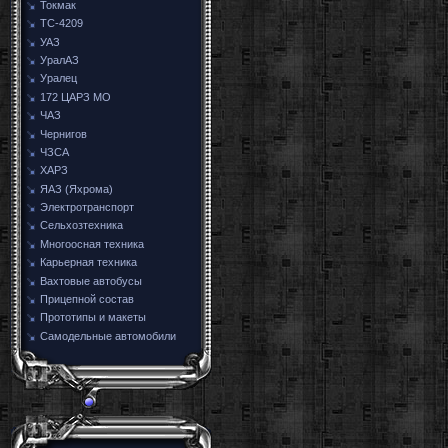
Токмак
ТС-4209
УАЗ
УралАЗ
Уралец
172 ЦАРЗ МО
ЧАЗ
Чернигов
ЧЗСА
ХАРЗ
ЯАЗ (Яхрома)
Электротранспорт
Сельхозтехника
Многоосная техника
Карьерная техника
Вахтовые автобусы
Прицепной состав
Прототипы и макеты
Самодельные автомобили