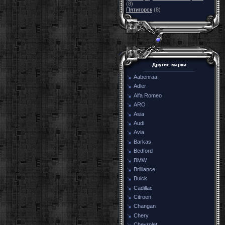
(8)
Пятигорск
(8)
Другие марки
Aabenraa
Adler
Alfa Romeo
ARO
Asia
Audi
Avia
Barkas
Bedford
BMW
Brilliance
Buick
Cadillac
Citroen
Changan
Chery
Chevrolet