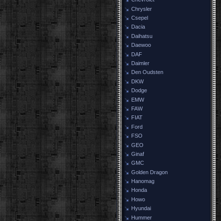
Chrysler
Csepel
Dacia
Daihatsu
Daewoo
DAF
Daimler
Den Oudsten
DKW
Dodge
EMW
FAW
FIAT
Ford
FSO
GEO
Ginaf
GMC
Golden Dragon
Hanomag
Honda
Howo
Hyundai
Hummer