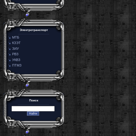
Электротранспорт
МТБ
КЗЭТ
ЗИУ
РВЗ
УКВЗ
ПТМЗ
Поиск