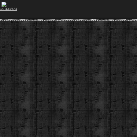
ич 433/434