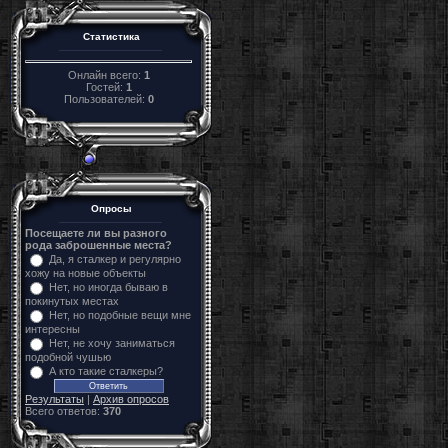
Статистика
Онлайн всего:
1
Гостей:
1
Пользователей:
0
Опросы
Посещаете ли вы разного
рода заброшенные места?
Да, я сталкер и регулярно
хожу на новые объекты
Нет, но иногда бываю в
покинутых местах
Нет, но подобные вещи мне
интересны
Нет, не хочу заниматься
подобной чушью
А кто такие сталкеры?
Результаты
|
Архив опросов
Всего ответов:
370