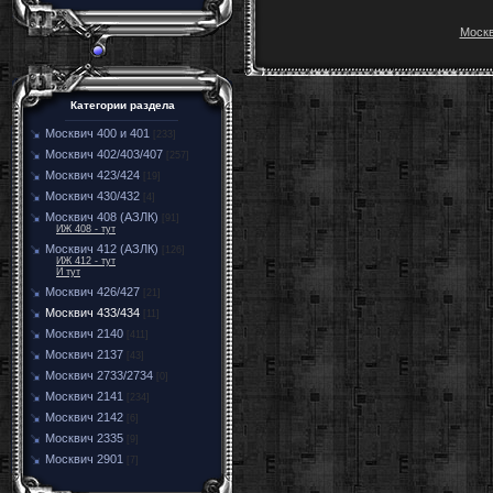
Москв
Категории раздела
Москвич 400 и 401
[233]
Москвич 402/403/407
[257]
Москвич 423/424
[19]
Москвич 430/432
[4]
Москвич 408 (АЗЛК)
[91]
ИЖ 408 - тут
Москвич 412 (АЗЛК)
[126]
ИЖ 412 - тут
И тут
Москвич 426/427
[21]
Москвич 433/434
[11]
Москвич 2140
[411]
Москвич 2137
[43]
Москвич 2733/2734
[0]
Москвич 2141
[234]
Москвич 2142
[6]
Москвич 2335
[9]
Москвич 2901
[7]