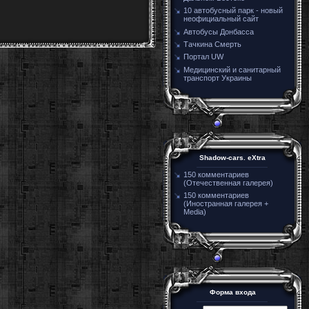
10 автобусный парк - новый
неофициальный сайт
Автобусы Донбасса
Тачкина Смерть
Портал UW
Медицинский и санитарный
транспорт Украины
Shadow-cars. eXtra
150 комментариев
(Отечественная галерея)
150 комментариев
(Иностранная галерея +
Media)
Форма входа