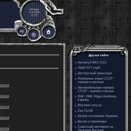
Четверг
6.8.2026
12:23
Друзья сайта
Автоклуб ВАЗ 2101
ЛиАЗ-677 клуб
Автобусный транспорт
Номерные знаки СССР -
черные и желтые
33/434
Автомобильные номера
СССР - черные и белые
33/434
RAF: РАФ: Rīgas Autobusu
Fabrika
Москвич.moy.su
33/434
Zaz CLUB
Белые госномера Украины
33/434
Музеи и памятники
Советский автопром на
33/434
Дальнем Востоке