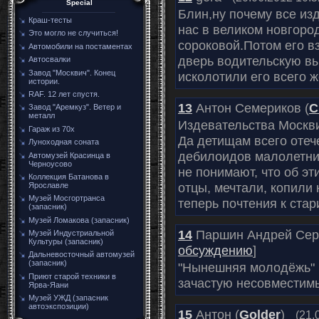
Special
Блин,ну почему все из
Краш-тесты
нас в великом новгоро
Это могло не случиться!
сороковой.Потом его в
Автомобили на постаментах
дверь водительскую вы
Автосвалки
Завод "Москвич". Конец
исколотили его всего 
истории.
RAF. 12 лет спустя.
13
Антон Семериков (
С
Завод "Аремкуз". Ветер и
металл
Издевательства Москви
Гараж из 70х
Да детищам всего отеч
Луноходная соната
дебилоидов малолетни
Автомузей Красинца в
Черноусово
не понимают, что об эт
Коллекция Батанова в
отцы, мечтали, копили 
Ярославле
Музей Мосгортранса
теперь почтения к стар
(запасник)
Музей Ломакова (запасник)
14
Паршин Андрей Серг
Музей Индустриальной
Культуры (запасник)
обсуждению
]
Дальневосточный автомузей
(запасник)
"Нынешняя молодёжь" и
Приют старой техники в
зачастую несовместим
Ярва-Яани
Музей УЖД (запасник
автоэкспозиции)
15
Антон (
Golder
)
(21.