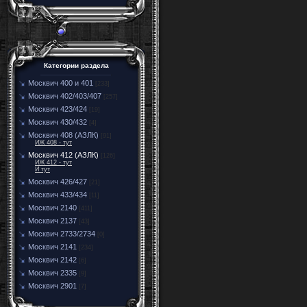
Категории раздела
Москвич 400 и 401
[233]
Москвич 402/403/407
[257]
Москвич 423/424
[19]
Москвич 430/432
[4]
Москвич 408 (АЗЛК)
[91]
ИЖ 408 - тут
Москвич 412 (АЗЛК)
[126]
ИЖ 412 - тут
И тут
Москвич 426/427
[21]
Москвич 433/434
[11]
Москвич 2140
[411]
Москвич 2137
[43]
Москвич 2733/2734
[0]
Москвич 2141
[234]
Москвич 2142
[6]
Москвич 2335
[9]
Москвич 2901
[7]