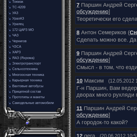
Токмак
7
Паршин Андрей Серге
ТС-4209
обсуждению
]
УАЗ
Теоретически его сдела
УралАЗ
Уралец
172 ЦАРЗ МО
8
Антон Семериков (
Сн
ЧАЗ
Сделать можно все. Да
Чернигов
ЧЗСА
9
Паршин Андрей Серге
ХАРЗ
ЯАЗ (Яхрома)
обсуждению
]
Электротранспорт
Смысл - в том, что езд
Сельхозтехника
Многоосная техника
10
Максим
(12.05.2012 
Карьерная техника
Вахтовые автобусы
Г-н Паршин, Вам ведер 
Прицепной состав
дворах много рухляди 
Прототипы и макеты
Самодельные автомобили
11
Паршин Андрей Серг
обсуждению
]
А городок-то какой?
12
gera
(20.06.2012 10:5