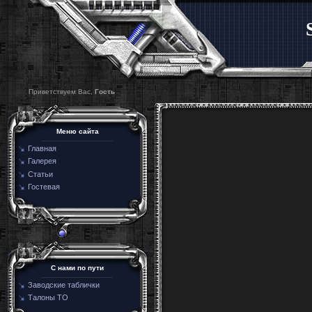
Приветствуем Вас,
Гость
Меню сайта
Главная
Галерея
Статьи
Гостевая
C нами по пути
Заводские таблички
Талоны ТО