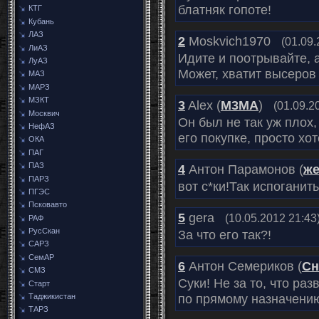
блатняк гопоте!
КТГ
Кубань
ЛАЗ
2
Moskvich1970
(01.09.
ЛиАЗ
Идите и поотрывайте, 
ЛуАЗ
Может, хватит высеров
МАЗ
МАРЗ
МЗКТ
3
Alex (
M3MA
)
(01.09.2
Москвич
Он был не так уж плох,
НефАЗ
его покупке, просто хот
ОКА
ПАГ
ПАЗ
4
Антон Парамонов (
же
ПАРЗ
вот с*ки!Так испоганить
ПГЭС
Псковавто
5
gera
(10.05.2012 21:43
РАФ
РусСкан
За что его так?!
САРЗ
СемАР
6
Антон Семериков (
Сн
СМЗ
Суки! Не за то, что ра
Старт
по прямому назначению
Таджикистан
ТАРЗ