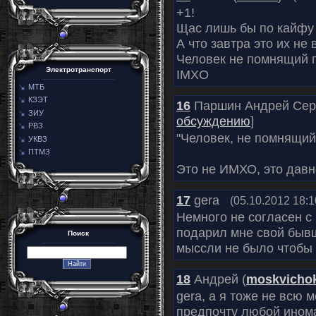
+1!
Щас лишь бы по кайфу
А что завтра это их не 
Человек не помнящий п
Электротранспорт
IMXO
МТБ
КЗЭТ
16
Паршин Андрей Серг
ЗИУ
обсуждению
]
РВЗ
"Человек, не помнящий
УКВЗ
ПТМЗ
Это не ИМХО, это давн
17
gera
(05.10.2012 18:1
Немного не согласен с
подарил мне свой быв
Поиск
мыссли не было чтобы е
18
Андрей (
moskvicho
gera, а я тоже не всю 
предпочту любой инома