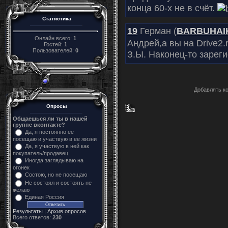
конца 60-х не в счёт.
Статистика
19
Герман (
BARBUHAI
Онлайн всего:
1
Андрей,а вы на Drive2.r
Гостей:
1
Пользователей:
0
З.Ы. Наконец-то зарег
Добавлять к
Опросы
Общаешься ли ты в нашей
группе вконтакте?
Да, я постоянно ее
посещаю и участвую в ее жизни
Да, я участвую в ней как
покупатель/продавец
Иногда заглядываю на
огонек
Состою, но не посещаю
Не состоял и состоять не
желаю
Единая Россия
Результаты
|
Архив опросов
Всего ответов:
230