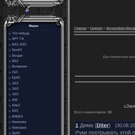
Марки
Главная
»
Галерея
»
Автомобили Моск
Что-нибудь
АРТ-ТА
БАЗ-ЗИЛ
БелАЗ
Богдан
Был полностью целы
ВАЗ
Волжанин
ГАЗ
ЕрАЗ
ЗАЗ
ЗИЛ
ЗИУ
ИЖ
КАвЗ
« Пре
КАЗ
Всего комментариев
:
19
КАМАЗ
Кинешма
1
Дима (
Diter
)
(30.08.2
Комтранс
Руки поотрывать этой 
КрАЗ