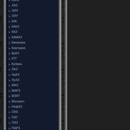
ЗАЗ
ЗИЛ
ЗИУ
ИЖ
КАвЗ
КАЗ
КАМАЗ
Кинешма
Комтранс
КрАЗ
КТГ
Кубань
ЛАЗ
ЛиАЗ
ЛуАЗ
МАЗ
МАРЗ
МЗКТ
Москвич
НефАЗ
ОКА
ПАГ
ПАЗ
ПАРЗ