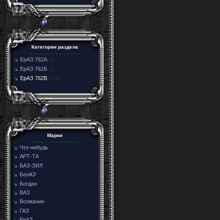
Категории раздела
ЕрАЗ 762А
[7]
ЕрАЗ 762Б
[9]
ЕрАЗ 762В
[135]
Марки
Что-нибудь
АРТ-ТА
БАЗ-ЗИЛ
БелАЗ
Богдан
ВАЗ
Волжанин
ГАЗ
ЕрАЗ