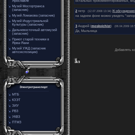
остальных прокомментированных, мод
Ярославле
Музей Мосгортранса
(запасник)
2
петр
[
К обсуждению
(12.07.2008 13:34)
Музей Ломакова (запасник)
на заднем фоне можно увидеть "запор
Музей Индустриальной
Культуры (запасник)
3
Андрей (
moskvichist
)
(06.04.2009 16:
Дальневосточный автомузей
Да, Мыльница
(запасник)
Приют старой техники в
Ярва-Яани
Музей УЖД (запасник
Добавлять к
автоэкспозиции)
Электротранспорт
МТБ
КЗЭТ
ЗИУ
РВЗ
УКВЗ
ПТМЗ