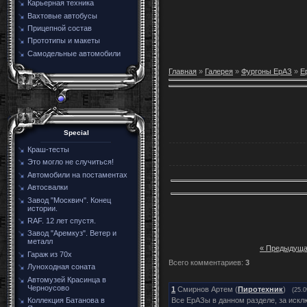
Карьерная техника
Вахтовые автобусы
Прицепной состав
Прототипы и макеты
Самодельные автомобили
Главная
»
Галерея
»
Фургоны ЕрАЗ
»
Е
Special
Краш-тесты
Это могло не случиться!
Автомобили на постаментах
Автосвалки
Завод "Москвич". Конец
истории.
RAF. 12 лет спустя.
Завод "Аремкуз". Ветер и
металл
« Предыдущ
Гараж из 70х
Всего комментариев
:
3
Луноходная соната
Автомузей Красинца в
Черноусово
1
Смирнов Артем (
Пиротехник
)
(25.0
Все ЕрАЗы в данном разделе, за иск
Коллекция Батанова в