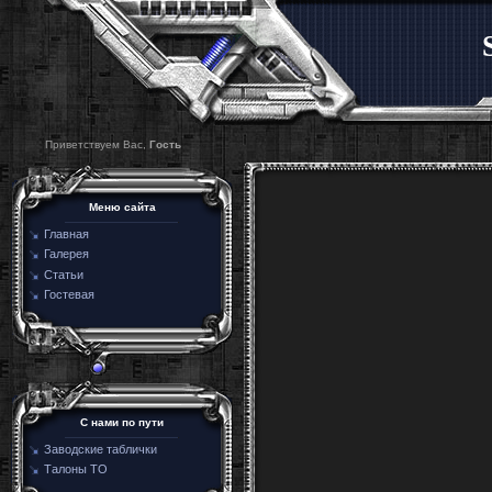
Приветствуем Вас,
Гость
Меню сайта
Главная
Галерея
Статьи
Гостевая
C нами по пути
Заводские таблички
Талоны ТО