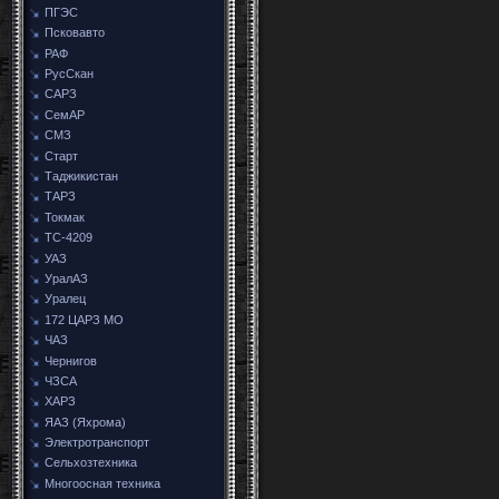
ПГЭС
Псковавто
РАФ
РусСкан
САРЗ
СемАР
СМЗ
Старт
Таджикистан
ТАРЗ
Токмак
ТС-4209
УАЗ
УралАЗ
Уралец
172 ЦАРЗ МО
ЧАЗ
Чернигов
ЧЗСА
ХАРЗ
ЯАЗ (Яхрома)
Электротранспорт
Сельхозтехника
Многоосная техника