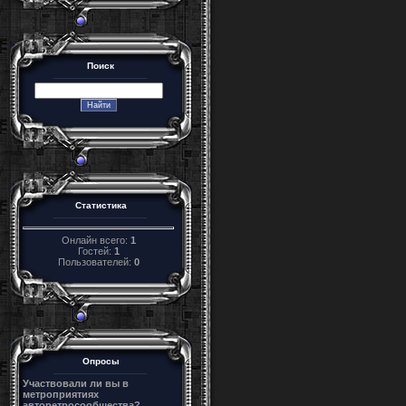
Поиск
Статистика
Онлайн всего:
1
Гостей:
1
Пользователей:
0
Опросы
Участвовали ли вы в
метроприятиях
авторетросообщества?