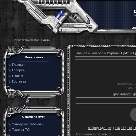
Приветствуем Вас,
Гость
Главная
»
Галерея
»
Фургоны ЕрАЗ
»
Е
Меню сайта
Главная
Галерея
Статьи
Гостевая
Просмотров
: 
Дата
: 
Просмотреть ф
C нами по пути
Заводские таблички
« Предыдущая
|
116
117
118
1
Талоны ТО
Всего комментариев
:
0