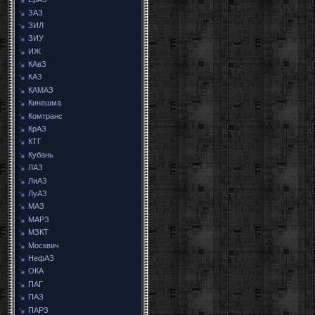
ЗАЗ
ЗИЛ
ЗИУ
ИЖ
КАвЗ
КАЗ
КАМАЗ
Кинешма
Комтранс
КрАЗ
КТГ
Кубань
ЛАЗ
ЛиАЗ
ЛуАЗ
МАЗ
МАРЗ
МЗКТ
Москвич
НефАЗ
ОКА
ПАГ
ПАЗ
ПАРЗ