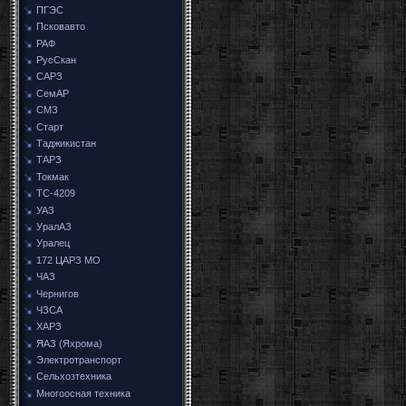
ПГЭС
Псковавто
РАФ
РусСкан
САРЗ
СемАР
СМЗ
Старт
Таджикистан
ТАРЗ
Токмак
ТС-4209
УАЗ
УралАЗ
Уралец
172 ЦАРЗ МО
ЧАЗ
Чернигов
ЧЗСА
ХАРЗ
ЯАЗ (Яхрома)
Электротранспорт
Сельхозтехника
Многоосная техника