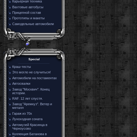
Карьерная техника
Вахтовые автобусы
Прицепной состав
Прототипы и макеты
Самодельные автомобили
Special
Краш-тесты
Это могло не случиться!
Автомобили на постаментах
Автосвалки
Завод "Москвич". Конец
истории.
RAF. 12 лет спустя.
Завод "Аремкуз". Ветер и
металл
Гараж из 70х
Луноходная соната
Автомузей Красинца в
Черноусово
Коллекция Батанова в