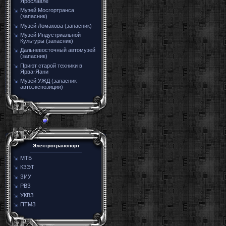
Ярославле
Музей Мосгортранса
(запасник)
Музей Ломакова (запасник)
Музей Индустриальной
Культуры (запасник)
Дальневосточный автомузей
(запасник)
Приют старой техники в
Ярва-Яани
Музей УЖД (запасник
автоэкспозиции)
Электротранспорт
МТБ
КЗЭТ
ЗИУ
РВЗ
УКВЗ
ПТМЗ