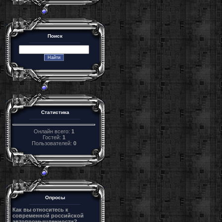
Поиск
Статистика
Онлайн всего:
1
Гостей:
1
Пользователей:
0
Опросы
Как вы относитесь к
современной российской
автопромышленности?