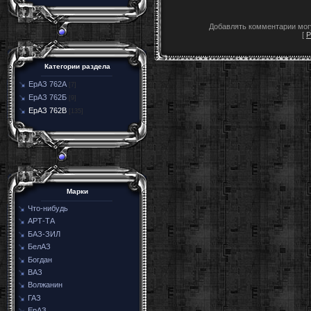
Добавлять комментарии могу
[
Р
Категории раздела
ЕрАЗ 762А
[7]
ЕрАЗ 762Б
[9]
ЕрАЗ 762В
[135]
Марки
Что-нибудь
АРТ-ТА
БАЗ-ЗИЛ
БелАЗ
Богдан
ВАЗ
Волжанин
ГАЗ
ЕрАЗ