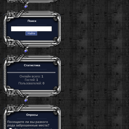
Поиск
Статистика
Онлайн всего:
1
Гостей:
1
Пользователей:
0
Опросы
Посещаете ли вы разного
рода заброшенные места?