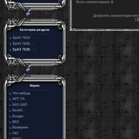
Всего комментариев
:
0
Добавлять комментарии могу
[
Р
Категории раздела
ЕрАЗ 762А
[7]
ЕрАЗ 762Б
[9]
ЕрАЗ 762В
[135]
Марки
Что-нибудь
АРТ-ТА
БАЗ-ЗИЛ
БелАЗ
Богдан
ВАЗ
Волжанин
ГАЗ
ЕрАЗ