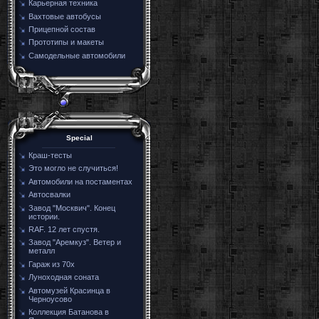
Карьерная техника
Вахтовые автобусы
Прицепной состав
Прототипы и макеты
Самодельные автомобили
Special
Краш-тесты
Это могло не случиться!
Автомобили на постаментах
Автосвалки
Завод "Москвич". Конец
истории.
RAF. 12 лет спустя.
Завод "Аремкуз". Ветер и
металл
Гараж из 70х
Луноходная соната
Автомузей Красинца в
Черноусово
Коллекция Батанова в