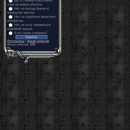
Да, я сталкер и регулярно
хожу на новые объекты
Нет, но иногда бываю в
покинутых местах
Нет, но подобные вещи мне
интересны
Нет, не хочу заниматься
подобной чушью
А кто такие сталкеры?
Результаты
|
Архив опросов
Всего ответов:
370