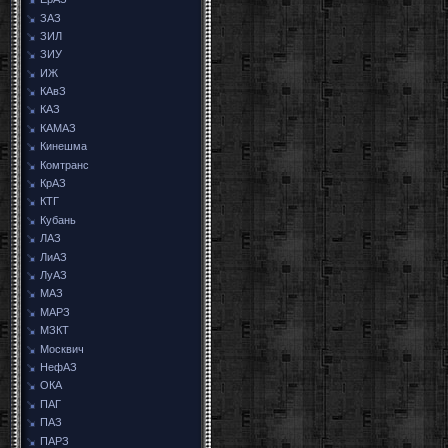
ЗАЗ
ЗИЛ
ЗИУ
ИЖ
КАвЗ
КАЗ
КАМАЗ
Кинешма
Комтранс
КрАЗ
КТГ
Кубань
ЛАЗ
ЛиАЗ
ЛуАЗ
МАЗ
МАРЗ
МЗКТ
Москвич
НефАЗ
ОКА
ПАГ
ПАЗ
ПАРЗ