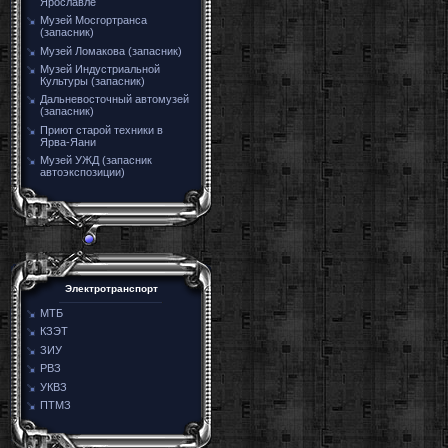
Ярославле
Музей Мосгортранса
(запасник)
Музей Ломакова (запасник)
Музей Индустриальной
Культуры (запасник)
Дальневосточный автомузей
(запасник)
Приют старой техники в
Ярва-Яани
Музей УЖД (запасник
автоэкспозиции)
Электротранспорт
МТБ
КЗЭТ
ЗИУ
РВЗ
УКВЗ
ПТМЗ