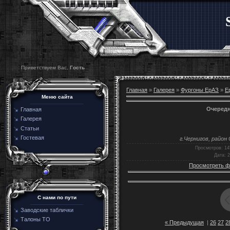
Приветствуем Вас,
Гость
Главная
»
Галерея
»
Фургоны ЕрАЗ
»
Е
Меню сайта
Очередн
Главная
Галерея
Статьи
Гостевая
г.Чернигов, район
Просмотров
: 14
Дата
: 
Просмотреть ф
C нами по пути
Заводские таблички
Талоны ТО
« Предыдущая
|
26
27
2