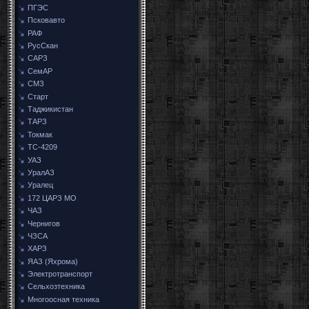
ПГЭС
Псковавто
РАФ
РусСкан
САРЗ
СемАР
СМЗ
Старт
Таджикистан
ТАРЗ
Токмак
ТС-4209
УАЗ
УралАЗ
Уралец
172 ЦАРЗ МО
ЧАЗ
Чернигов
ЧЗСА
ХАРЗ
ЯАЗ (Яхрома)
Электротранспорт
Сельхозтехника
Многоосная техника