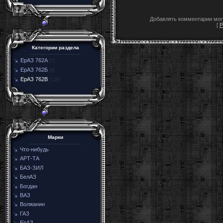
Добавлять комментарии могу
[
Р
Категории раздела
ЕрАЗ 762А
[7]
ЕрАЗ 762Б
[9]
ЕрАЗ 762В
[135]
Марки
Что-нибудь
АРТ-ТА
БАЗ-ЗИЛ
БелАЗ
Богдан
ВАЗ
Волжанин
ГАЗ
ЕрАЗ