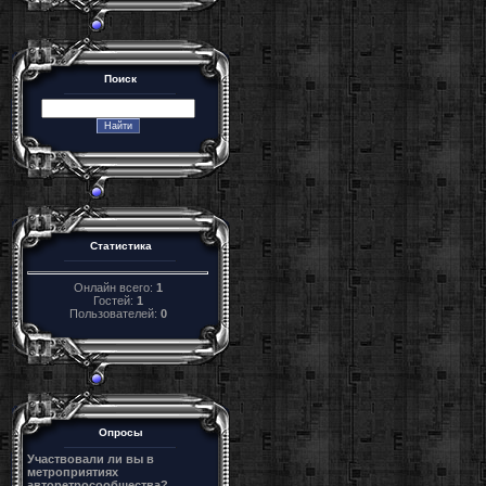
Поиск
Статистика
Онлайн всего:
1
Гостей:
1
Пользователей:
0
Опросы
Участвовали ли вы в
метроприятиях
авторетросообщества?