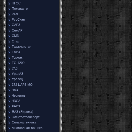
ПГЭС
Псковавто
РАФ
РусСкан
САРЗ
СемАР
СМЗ
Старт
Таджикистан
ТАРЗ
Токмак
ТС-4209
УАЗ
УралАЗ
Уралец
172 ЦАРЗ МО
ЧАЗ
Чернигов
ЧЗСА
ХАРЗ
ЯАЗ (Яхрома)
Электротранспорт
Сельхозтехника
Многоосная техника