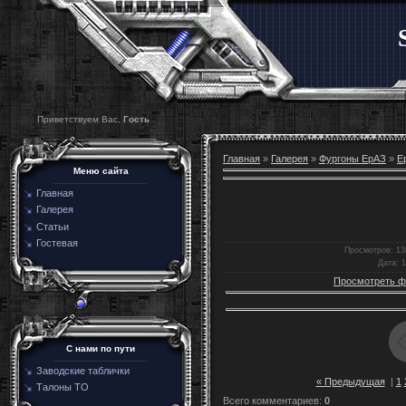
Приветствуем Вас,
Гость
Главная
»
Галерея
»
Фургоны ЕрАЗ
»
Е
Меню сайта
Главная
Галерея
Статьи
Гостевая
Просмотров
: 13
Дата
: 
Просмотреть ф
C нами по пути
Заводские таблички
« Предыдущая
|
1
Талоны ТО
Всего комментариев
:
0