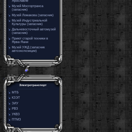
Ярославле
Музей Мосгортранса
(запасник)
Музей Ломакова (запасник)
Музей Индустриальной
Культуры (запасник)
Дальневосточный автомузей
(запасник)
Приют старой техники в
Ярва-Яани
Музей УЖД (запасник
автоэкспозиции)
Электротранспорт
МТБ
КЗЭТ
ЗИУ
РВЗ
УКВЗ
ПТМЗ