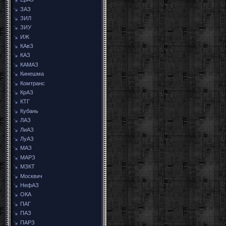
ЗАЗ
ЗИЛ
ЗИУ
ИЖ
КАвЗ
КАЗ
КАМАЗ
Кинешма
Комтранс
КрАЗ
КТГ
Кубань
ЛАЗ
ЛиАЗ
ЛуАЗ
МАЗ
МАРЗ
МЗКТ
Москвич
НефАЗ
ОКА
ПАГ
ПАЗ
ПАРЗ