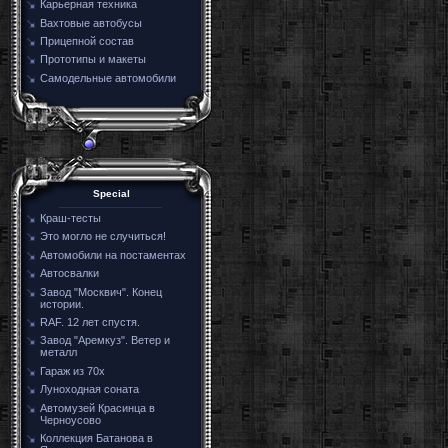
Карьерная техника
Вахтовые автобусы
Прицепной состав
Прототипы и макеты
Самодельные автомобили
Special
Краш-тесты
Это могло не случиться!
Автомобили на постаментах
Автосвалки
Завод "Москвич". Конец
истории.
RAF. 12 лет спустя.
Завод "Аремкуз". Ветер и
металл
Гараж из 70х
Луноходная соната
Автомузей Красинца в
Черноусово
Коллекция Батанова в